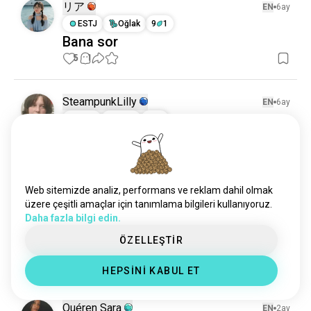
isfj
472 B ruh
リア
EN
6ay
isfp
398 B ruh
ESTJ
Oğlak
9
1
Bana sor
entp
397 B ruh
5
1
esfj
327 B ruh
estp
316 B ruh
esfp
294 B ruh
SteampunkLilly
EN
6ay
entj
288 B ruh
INTP
Kova
6
7
intlifestyle
33 ruh
ESTJ çocukluk mücadeleleri
enfpfemale
32 ruh
Kızımın bir ESTJ olabileceğini yeni keşfettim. Onu 
infp4w5
gerçekten anlamıyorum (ISFP kız kardeşi gibi değil). 
31 ruh
Ne yazık ki, ESTJ - INTP ebeveyn - çocuk ilişkisi 
entpman
31 ruh
Web sitemizde analiz, performans ve reklam dahil olmak
hakkında mevcut olan her şey, ESTJ ebeveynlerin 
intps
29 ruh
üzere çeşitli amaçlar için tanımlama bilgileri kullanıyoruz.
INTP çocuklara travma verdiğiyle ilgili... Çok işe 
Daha fazla bilgi edin.
entjkadınlar
25 ruh
yaramaz xD

enfpboy
24 ruh
ÖZELLEŞTİR
ENTJ olarak büyümek nasıldı?...
 daha fazla okuyun
intj5w4
23 ruh
1
2
HEPSİNİ KABUL ET
infj4w5
22 ruh
infj5w4
20 ruh
Quéren Sara
EN
2ay
entj8w7
17 ruh