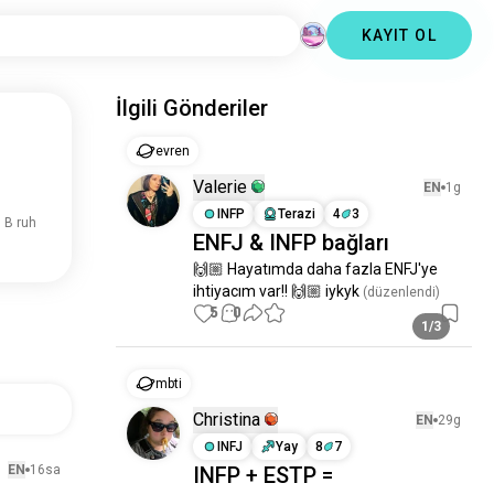
KAYIT OL
İlgili Gönderiler
evren
Valerie
EN
1g
INFP
Terazi
4
3
 B ruh
ENFJ & INFP bağları
🙌🏼 Hayatımda daha fazla ENFJ'ye 
ihtiyacım var!! 🙌🏼 iykyk
 (düzenlendi)
5
0
1/3
mbti
Christina
EN
29g
INFJ
Yay
8
7
EN
16sa
INFP + ESTP =