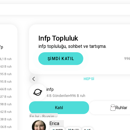
Infp Topluluk
infp topluluğu, sohbet ve tartışma.
fp
ŞİMDİ KATIL
996
6,1 B ruh
63 B ruh
95 B ruh
HEPSİ
95 B ruh
infp
66 B ruh
4 B Gönderiler
996 B ruh
37 B ruh
98 B ruh
Katıl
Ruhlar
62 B ruh
En İyi - Bugün
38 B ruh
Erica
06 B ruh