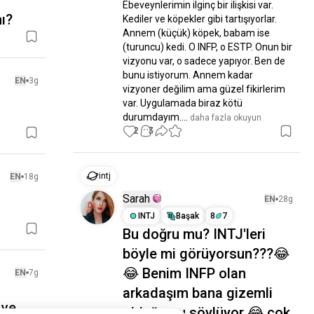
Ebeveynlerimin ilginç bir ilişkisi var. 
mı?
Kediler ve köpekler gibi tartışıyorlar. 
Annem (küçük) köpek, babam ise 
(turuncu) kedi. O INFP, o ESTP. Onun bir 
vizyonu var, o sadece yapıyor. Ben de 
bunu istiyorum. Annem kadar 
EN
3g
vizyoner değilim ama güzel fikirlerim 
var. Uygulamada biraz kötü 
durumdayım....
 daha fazla okuyun
2
3
intj
EN
18g
Sarah
EN
28g
INTJ
Başak
8
7
Bu doğru mu? INTJ'leri
böyle mi görüyorsun???😂
😂 Benim INFP olan
EN
7g
arkadaşım bana gizemli
 ve
olduğumu söylüyor 😂 çok