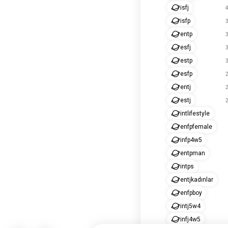
isfj
4
isfp
3
entp
3
esfj
3
estp
3
esfp
2
entj
2
estj
2
intlifestyle
enfpfemale
infp4w5
entpman
intps
entjkadınlar
enfpboy
intj5w4
infj4w5