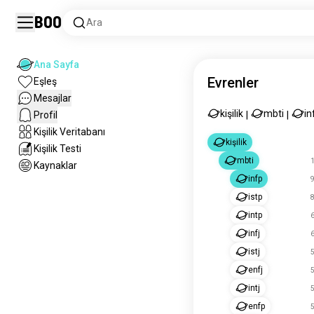
Boo
Ara
Ana Sayfa
Evrenler
Eşleş
Mesajlar
kişilik
mbti
in
Profil
|
|
Kişilik Veritabanı
kişilik
Kişilik Testi
mbti
1
Kaynaklar
infp
9
istp
8
intp
6
infj
6
istj
5
enfj
5
intj
5
enfp
5