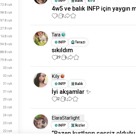
INFP
Balık
4
5
72 B ruh
4w5 ve balık INFP için yaygın 
98 B ruh
1
2
97 B ruh
27 B ruh
Tara
16 B ruh
INFP
Terazi
94 B ruh
sıkıldım
88 B ruh
29
6
79 B ruh
33 ruh
Kily
32 ruh
INFP
Balık
31 ruh
İyi akşamlar ✨
31 ruh
12
2
29 ruh
25 ruh
24 ruh
ElaraStarlight
23 ruh
INFP
İkizler
22 ruh
“Bazen kurtların sessiz olduğu