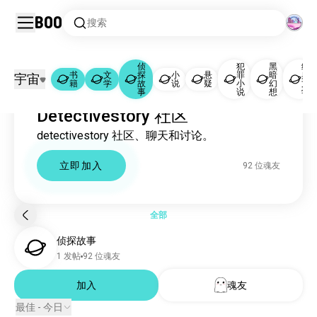
Boo
搜索
侦
犯
黑
经
书
文
探
小
悬
罪
暗
典
宇宙
籍
学
故
说
疑
小
幻
文
书籍
文学
侦探故事
|
|
事
说
想
学
Detectivestory 社区
书籍
442万 位魂友
detectivestory 社区、聊天和讨论。
文学
7.3万 位魂友
侦探故事
92 位魂友
立即加入
92 位魂友
小说
8696 位魂友
悬疑
3357 位魂友
犯罪小说
3085 位魂友
全部
黑暗幻想
1070 位魂友
侦探故事
经典文学
725 位魂友
1 发帖
92 位魂友
非虚构
613 位魂友
serial
加入
魂友
556 位魂友
传说
426 位魂友
最佳 - 今日