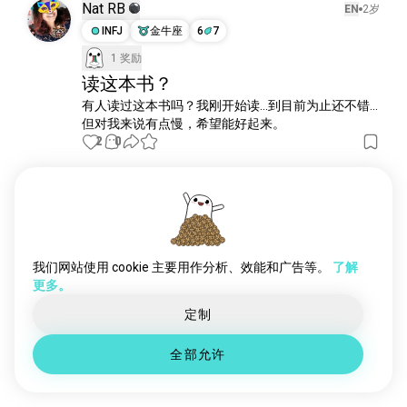
哥特文学
224 位魂友
Nat RB
EN
2岁
dungeoncrawlercarl
217 位魂友
INFJ
金牛座
6
7
寓言
190 位魂友
1 奖励
俄罗斯文学
175 位魂友
读这本书？
历史小说
160 位魂友
有人读过这本书吗？我刚开始读...到目前为止还不错...
但对我来说有点慢，希望能好起来。
文学
148 位魂友
2
0
另类历史
138 位魂友
文字游戏
124 位魂友
遇见新人
虚构
124 位魂友
50,000,000+
postmodernism
114 位魂友
下载量
英国文学
98 位魂友
恶搞
98 位魂友
我们网站使用 cookie 主要用作分析、效能和广告等。
了解
更多。
侦探故事
92 位魂友
开放的书
86 位魂友
定制
黑暗奇幻
85 位魂友
全部允许
炼金术士
83 位魂友
thethreequestionmarks
81 位魂友
推想小说
79 位魂友