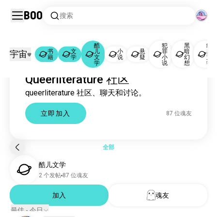
Boo
搜索
酷
犯
黑
经
书
文
儿
小
悬
罪
暗
典
宇宙
籍
学
文
说
疑
小
幻
文
书籍
文学
酷儿文学
|
|
学
说
想
学
Queerliterature 社区
书籍
442万 位魂友
queerliterature 社区、聊天和讨论。
文学
7.3万 位魂友
酷儿文学
85 位魂友
立即加入
87 位魂友
小说
8696 位魂友
悬疑
3357 位魂友
犯罪小说
3085 位魂友
全部
黑暗幻想
1070 位魂友
酷儿文学
经典文学
725 位魂友
2 个发帖
87 位魂友
非虚构
613 位魂友
serial
加入
魂友
556 位魂友
传说
426 位魂友
最佳 - 今日