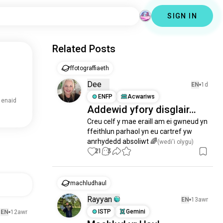
SIGN IN
Related Posts
ffotograffiaeth
Dee
EN
1d
ENFP
Acwariws
 enaid
Addewid yfory disglair…
Creu celf y mae eraill am ei gwneud yn 
ffeithlun parhaol yn eu cartref yw 
anrhydedd absoliwt 🌈
(wedi'i olygu)
21
3
machludhaul
Rayyan
EN
13awr
ISTP
Gemini
EN
12awr