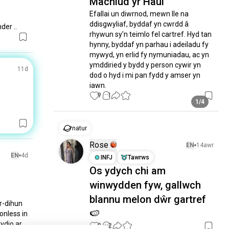
Machlud yr Haul
Efallai un diwrnod, mewn lle na 
ddisgwyliaf, byddaf yn cwrdd â 
der ..
rhywun sy'n teimlo fel cartref. Hyd tan 
hynny, byddaf yn parhau i adeiladu fy 
mywyd, yn erlid fy nymuniadau, ac yn 
ymddiried y bydd y person cywir yn 
11d
dod o hyd i mi pan fydd y amser yn 
iawn.
9
1
1/4
natur
Rose
EN
14awr
EN
4d
INFJ
Tawrws
Os ydych chi am
winwydden fyw, gallwch
 
blannu melon dŵr gartref
-dihun 
🍉
nless in 
dio ar 
9
2