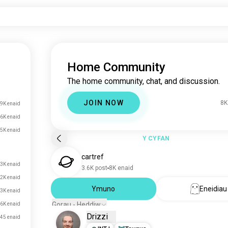
Home Community
The home community, chat, and discussion.
JOIN NOW
8K
.9K enaid
6K enaid
5K enaid
Y CYFAN
cartref
3K enaid
3.6K post
8K enaid
.2K enaid
Ymuno
Eneidiau
.3K enaid
Gorau - Heddiw
.6K enaid
Drizzi
45 enaid