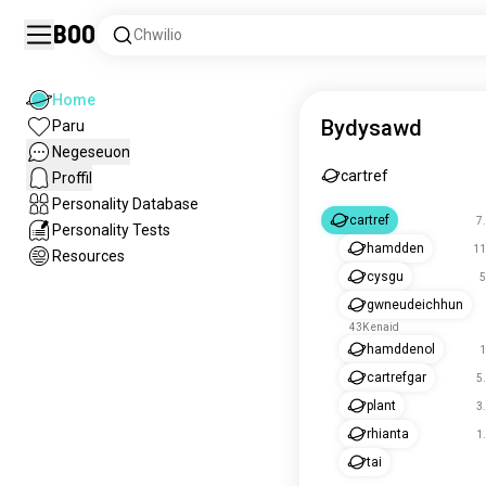
Boo
Chwilio
Home
Bydysawd
Paru
Negeseuon
cartref
Proffil
Personality Database
cartref
7
Personality Tests
hamdden
11
Resources
cysgu
5
gwneudeichhun
43K enaid
hamddenol
1
cartrefgar
5
plant
3
rhianta
1
tai