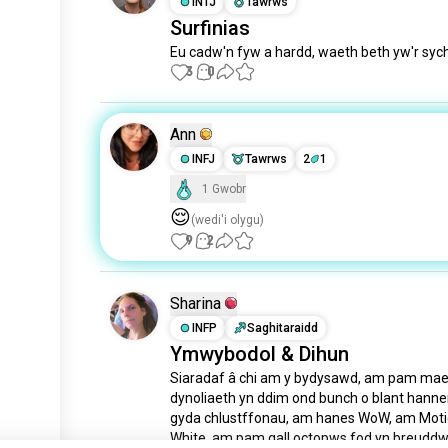
INTJ
Tawrws
Surfinias
Eu cadw'n fyw a hardd, waeth beth yw'r sych
3
0
Ann
INFJ
Tawrws
2
1
1 Gwobr
😌
(wedi'i olygu)
9
2
Sharina
INFP
Saghitaraidd
Ymwybodol & Dihun
Siaradaf â chi am y bydysawd, am pam mae
dynoliaeth yn ddim ond bunch o blant hanner
gyda chlustffonau, am hanes WoW, am Motio
White, am pam gall octopws fod yn breuddwy