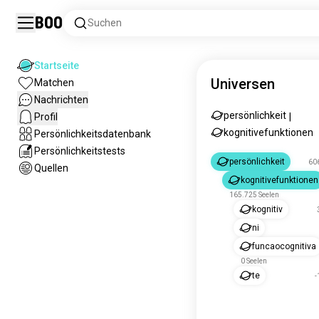
Boo
Suchen
Startseite
Universen
Matchen
Nachrichten
persönlichkeit
Profil
|
kognitivefunktionen
Persönlichkeitsdatenbank
Persönlichkeitstests
persönlichkeit
606
Quellen
kognitivefunktionen
165.725 Seelen
kognitiv
ni
funcaocognitiva
0 Seelen
te
-