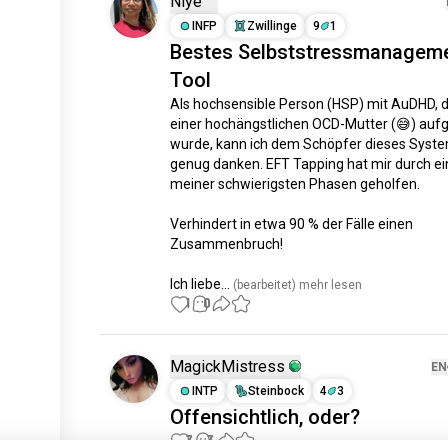
Niye
INFP
Zwillinge
9
1
Bestes Selbststressmanagem
Tool
Als hochsensible Person (HSP) mit AuDHD, di
einer hochängstlichen OCD-Mutter (😅) auf
wurde, kann ich dem Schöpfer dieses System
genug danken. EFT Tapping hat mir durch ein
meiner schwierigsten Phasen geholfen.

Verhindert in etwa 90 % der Fälle einen 
Zusammenbruch!

Ich liebe...
 (bearbeitet)
 mehr lesen
1
0
MagickMistress
EN
INTP
Steinbock
4
3
Offensichtlich, oder?
7
3