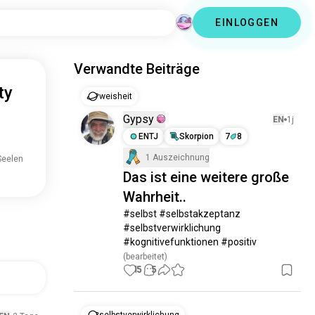
EINLOGGEN
Verwandte Beiträge
ty
weisheit
Gypsy
EN
1j
ENTJ
Skorpion
7
8
1 Auszeichnung
Seelen
Das ist eine weitere große
Wahrheit..
#selbst #selbstakzeptanz 
#selbstverwirklichung 
#kognitivefunktionen #positiv
(bearbeitet)
15
5