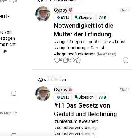
selbstverwirklichung
EN
3 Tage
Gypsy
EN
1j
ent-
ENTJ
Skorpion
7
8
Notwendigkeit ist die
e von 
Mutter der Erfindung.
gezogen 
#angst #depression #kreativ #kunst 
s nicht 
#angstundhunger #angst 
ige 
#kognitivefunktionen
 (bearbeitet)
14
5
wohlbefinden
Gypsy
EN
1j
ENTJ
Skorpion
7
8
#11 Das Gesetz von
Geduld und Belohnung
5 Monate
#universum #weisheit 
#selbstverwirklichung 
#selbstverwirklichung 