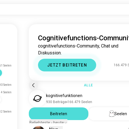
Cognitivefunctions-Communi
cognitivefunctions-Community, Chat und
Diskussion.
JETZT BEITRETEN
166.479 
1 Seelen
30 Seelen
ALLE
4 Seelen
kognitivefunktionen
930 Beiträge
166.479 Seelen
12 Seelen
Beitreten
Seelen
Beliebteste - heute