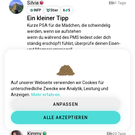
Silvia
EN
1 Tage
INFP
Stier
6
5
Ein kleiner Tipp
Kurze PSA für die Mädchen, die schwindelig 
werden, wenn sie aufstehen

wenn du während des PMS leidest oder dich 
ständig erschöpft fühlst, überprüfe deinen Eisen- 
und Magnesiumspiegel!

auch ein kleiner Hack: kombiniere dein Eisen mit 
Vitamin C, damit dein Körper es tatsächlich 
aufnimmt. trink nur...
 mehr lesen
1
1
Auf unserer Webseite verwenden wir Cookies für
unterschiedliche Zwecke wie Analytik, Leistung und
Jasmin
EN
6 Tage
Anzeigen.
Mehr erfahren.
INFP
Steinbock
ANPASSEN
Mann, ich ♡ Tomaten 😍
11
3
ALLE AKZEPTIEREN
Kimmy
EN
20 Tage