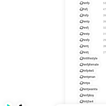
enfp
50
isfj
47
isfp
39
entp
39
esfj
32
estp
31
esfp
29
entj
28
estj
27
intlifestyle
enfpfemale
infp4w5
entpman
intps
entjwanita
enfpboy
intj5w4