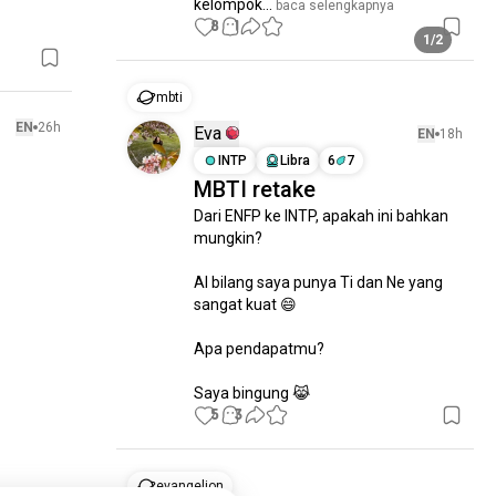
kelompok...
 baca selengkapnya
8
1
1/2
mbti
EN
26h
Eva
EN
18h
INTP
Libra
6
7
MBTI retake
Dari ENFP ke INTP, apakah ini bahkan 
mungkin?

AI bilang saya punya Ti dan Ne yang 
sangat kuat 😄

Apa pendapatmu?

Saya bingung 😹
5
3
evangelion