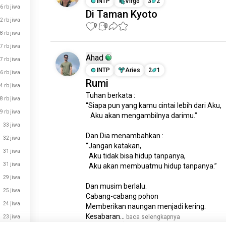
INTP
Virgo
3
2
6 rb jiwa
Di Taman Kyoto​
2 rb jiwa
9
0
8 rb jiwa
7 rb jiwa
Ahad
7 rb jiwa
INTP
Aries
2
1
6 rb jiwa
Rumi
4 rb jiwa
Tuhan berkata :

8 rb jiwa
“Siapa pun yang kamu cintai lebih dari Aku,

9 rb jiwa
   Aku akan mengambilnya darimu.”

33 jiwa
Dan Dia menambahkan :

32 jiwa
“Jangan katakan, 

31 jiwa
  Aku tidak bisa hidup tanpanya, 

31 jiwa
  Aku akan membuatmu hidup tanpanya.” 

29 jiwa
Dan musim berlalu.

25 jiwa
Cabang-cabang pohon

24 jiwa
Memberikan naungan menjadi kering.

Kesabaran...
 baca selengkapnya
23 jiwa