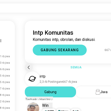
Intp Komunitas
Komunitas intp, obrolan, dan diskusi.
|
GABUNG SEKARANG
667 
,1 rb jiwa
3 rb jiwa
SEMUA
6 rb jiwa
5 rb jiwa
intp
2,3 rb Postingan
667 rb jiwa
5 rb jiwa
7 rb jiwa
Gabung
Jiwa
8 rb jiwa
Terbaik - Hari Ini
2 rb jiwa
Win
8 rb jiwa