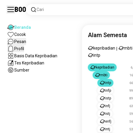
Boo
Cari
Beranda
Alam Semesta
Cocok
Pesan
kepribadian
mbti
Profil
|
intp
Basis Data Kepribadian
Tes Kepribadian
kepribadian
6
Sumber
mbti
16
intp
66
infp
99
istp
89
infj
63
istj
59
enfj
56
intj
53