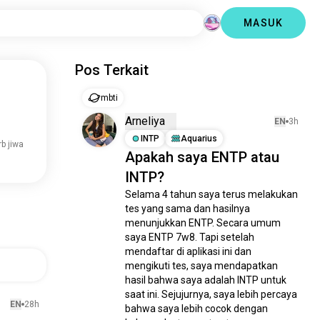
MASUK
Pos Terkait
mbti
Arneliya
EN
3h
INTP
Aquarius
rb jiwa
Apakah saya ENTP atau
INTP?
Selama 4 tahun saya terus melakukan 
tes yang sama dan hasilnya 
menunjukkan ENTP. Secara umum 
saya ENTP 7w8. Tapi setelah 
mendaftar di aplikasi ini dan 
mengikuti tes, saya mendapatkan 
hasil bahwa saya adalah INTP untuk 
saat ini. Sejujurnya, saya lebih percaya 
EN
28h
bahwa saya lebih cocok dengan 