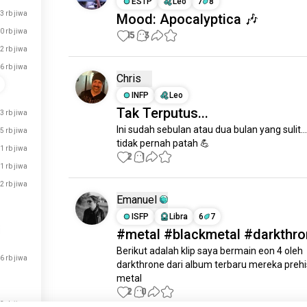
ESTP
Leo
7
8
3 rb jiwa
Mood: Apocalyptica 🎶
0 rb jiwa
15
3
,2 rb jiwa
6 rb jiwa
Chris
INFP
Leo
Tak Terputus...
,3 rb jiwa
Ini sudah sebulan atau dua bulan yang sulit....
,5 rb jiwa
tidak pernah patah 💪
,1 rb jiwa
2
1
,1 rb jiwa
2 rb jiwa
Emanuel
ISFP
Libra
6
7
#metal #blackmetal #darkthr
Berikut adalah klip saya bermain eon 4 oleh 
,6 rb jiwa
darkthrone dari album terbaru mereka prehis
metal
2
0
,3 rb jiwa