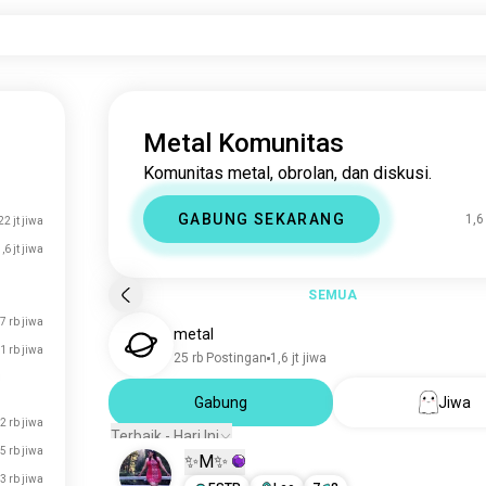
Metal Komunitas
Komunitas metal, obrolan, dan diskusi.
GABUNG SEKARANG
1,6
22 jt jiwa
,6 jt jiwa
SEMUA
7 rb jiwa
metal
1 rb jiwa
25 rb Postingan
1,6 jt jiwa
Gabung
Jiwa
2 rb jiwa
Terbaik - Hari Ini
5 rb jiwa
✨M✨
3 rb jiwa