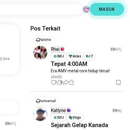
MASUK
Pos Terkait
anime
Rhai
EN
21j
INFJ
Aries
8
7
 jt jiwa
Tepat 4:00AM
Era AMV metal core hidup terus!
(diedit)
1
0
universal
Katlyne
EN
6j
ISFJ
Virgo
EN
21j
Sejarah Gelap Kanada