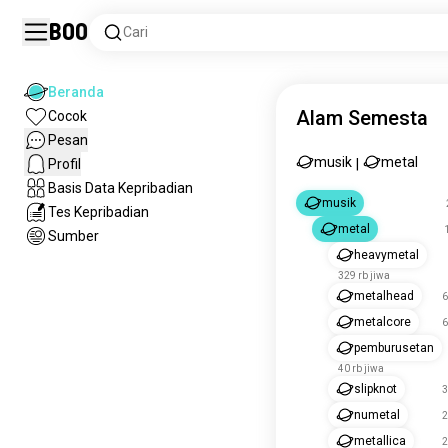
Boo
Cari
Beranda
Alam Semesta
Cocok
Pesan
musik
metal
Profil
|
Basis Data Kepribadian
musik
Tes Kepribadian
metal
1
Sumber
heavymetal
329 rb jiwa
metalhead
6
metalcore
6
pemburusetan
40 rb jiwa
slipknot
3
numetal
2
metallica
2