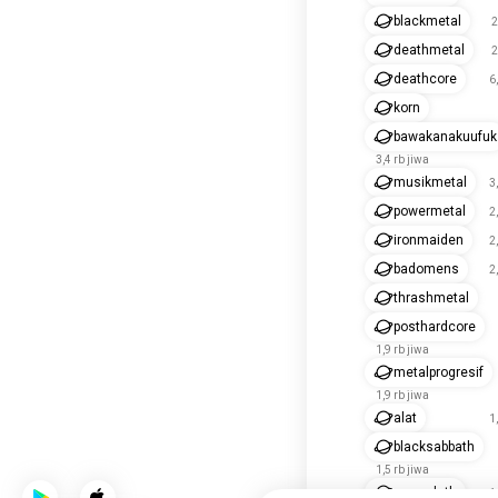
blackmetal
2
deathmetal
2
deathcore
6
korn
bawakanakuufuk
3,4 rb jiwa
musikmetal
3
powermetal
2
ironmaiden
2
badomens
2
thrashmetal
posthardcore
1,9 rb jiwa
metalprogresif
1,9 rb jiwa
alat
1
blacksabbath
1,5 rb jiwa
megadeth
1