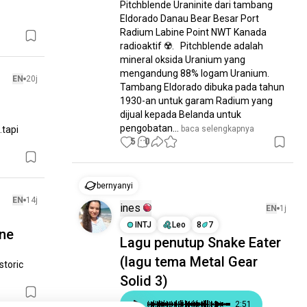
Pitchblende Uraninite dari tambang 
Eldorado Danau Bear Besar Port 
Radium Labine Point NWT Kanada 
radioaktif ☢️.   Pitchblende adalah 
mineral oksida Uranium yang 
mengandung 88% logam Uranium.   
EN
20j
Tambang Eldorado dibuka pada tahun 
1930-an untuk garam Radium yang 
dijual kepada Belanda untuk 
pengobatan...
tapi 
 baca selengkapnya
5
0
bernyanyi
EN
14j
ines
EN
1j
INTJ
Leo
8
7
one
Lagu penutup Snake Eater
(lagu tema Metal Gear
toric 
Solid 3)
2
:
51