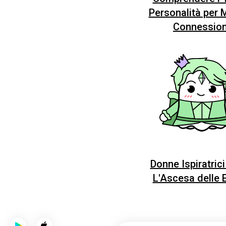
Personalità per M
Connession
Donne Ispiratric
L'Ascesa delle 