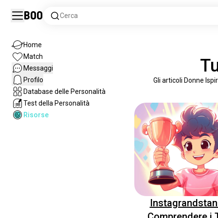
Boo
Cerca
Home
Match
Tu
Messaggi
Profilo
Gli articoli Donne Isp
Database delle Personalità
Test della Personalità
Risorse
Instagrandstan
Comprendere i T