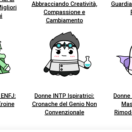
Abbracciando Creatività,
Guardia
igliori
Compassione e
i
Cambiamento
i ENFJ:
Donne INTP Ispiratrici:
Donne I
Eroine
Cronache del Genio Non
Mas
si è appena iscritt*.
Convenzionale
Rimode
si è appena iscritt*.
si è appena iscritt*.