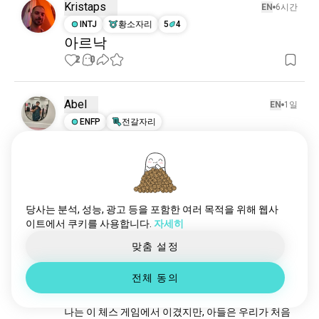
게임보드
306 영혼들
Kristaps
EN
6시간
엘드리치호러
219 영혼들
INTJ
황소자리
5
4
아르낙
보드게임
198 영혼들
2
0
쇼기
176 영혼들
댄드디
172 영혼들
루도
135 영혼들
Abel
EN
1일
모노폴리게임
132 영혼들
ENFP
전갈자리
주사위게임
120 영혼들
젠콘이 비에 젖기 직전의 순간
책상게임
83 영혼들
그래서 지난 주말 젠콘에서 부스 중 하나에서 일했는
블러드볼
데, 폭풍이 우리 안에 비를 내리기 약 10분 전에 내 친
83 영혼들
구 조의 사진을 공유하고 싶었어 ㅋㅋ 정말 기억에 남
카라멜
79 영혼들
는 쇼였어 ㅋㅋ
좀비사이드
79 영혼들
당사는 분석, 성능, 광고 등을 포함한 여러 목적을 위해 웹사
2
0
이트에서 쿠키를 사용합니다.
자세히
바둑
75 영혼들
레드넥라이프
69 영혼들
맞춤 설정
Avi
EN
25일
덱빌딩
69 영혼들
INFP
양자리
4
5
전체 동의
야츠지
60 영혼들
우리는 멋진 게임의 밤을 보냈어요..
트와일라이트임페리움
50 영혼들
나는 이 체스 게임에서 이겼지만, 아들은 우리가 처음 
클루에도
47 영혼들