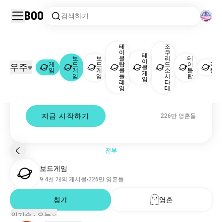
Boo
검색하기
테
조
이
쿠
테
보
보
블
리
테
이
게임
보드게임
|
게
드
드
탑
드
이
카
우주
블
임
게
게
롤
소
블
탄
게
임
임
플
시
탑
Boardgames 커뮤니티
임
레
타
게임
1006만 영혼들
잉
테
boardgames 커뮤니티, 대화, 토론.
보드게임
225만 영혼들
보드게임
11만 영혼들
지금 시작하기
226만 영혼들
테이블탑롤플레잉
1.9만 영혼들
테이블게임
1.5만 영혼들
조쿠리드소시타테
7.1천 영혼들
전부
테이블탑
6천 영혼들
보드게임
카탄
1천 영혼들
9.4천 개의 게시물
226만 영혼들
스کری블
524 영혼들
종이게임
참가
영혼
498 영혼들
백개먼
310 영혼들
인기순 - 오늘