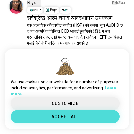
Niye
EN
3दिन
INFP
मिथुन
9
1
सर्वश्रेष्ठ आत्म तनाव व्यवस्थापन उपकरण
एक अत्यधिक संवेदनशील व्यक्ति (HSP) को रूपमा, जुन AuDHD छ 
र एक अत्यधिक चिन्तित OCD आमाले हुर्काएको (😅), म यस 
प्रणालीको स्रष्टालाई पर्याप्त धन्यवाद दिन सक्दिन। EFT ट्यापिङले 
मलाई मेरो केही कठिन समयमा पार गराएको छ।

90% समय क्र्यास आउट रोक्छ!

आघात उपचार स्रोतहरू साझा गर्न मनपर्छ! म पनि प्रत्येक...
 (सम्पादन 
गरिएको)
 थप पढ्नुहोस्
1
0
We use cookies on our website for a number of purposes,
including analytics, performance, and advertising.
Learn
more.
MagickMistress
EN
5महिना
CUSTOMIZE
INTP
मकर
4
3
स्पष्ट रूपमा, होइन र?
ACCEPT ALL
7
3