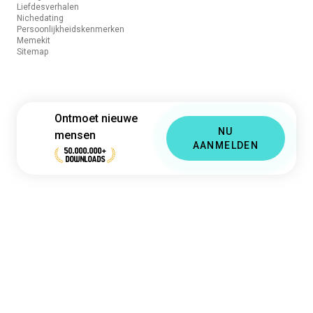
Liefdesverhalen
Nichedating
Persoonlijkheidskenmerken
Memekit
Sitemap
Ontmoet nieuwe
NU
mensen
AANMELDEN
50.000.000+
DOWNLOADS