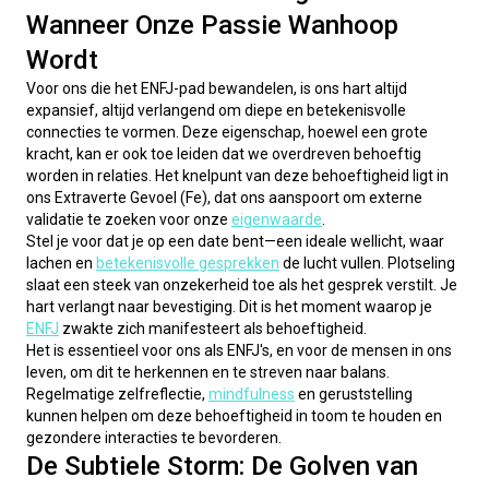
Wanneer Onze Passie Wanhoop
Wordt
Voor ons die het ENFJ-pad bewandelen, is ons hart altijd 
expansief, altijd verlangend om diepe en betekenisvolle 
connecties te vormen. Deze eigenschap, hoewel een grote 
kracht, kan er ook toe leiden dat we overdreven behoeftig 
worden in relaties. Het knelpunt van deze behoeftigheid ligt in 
ons Extraverte Gevoel (Fe), dat ons aanspoort om externe 
validatie te zoeken voor onze 
eigenwaarde
.
Stel je voor dat je op een date bent—een ideale wellicht, waar 
lachen en 
betekenisvolle gesprekken
 de lucht vullen. Plotseling 
slaat een steek van onzekerheid toe als het gesprek verstilt. Je 
hart verlangt naar bevestiging. Dit is het moment waarop je 
ENFJ
 zwakte zich manifesteert als behoeftigheid.
Het is essentieel voor ons als ENFJ's, en voor de mensen in ons 
leven, om dit te herkennen en te streven naar balans. 
Regelmatige zelfreflectie, 
mindfulness
 en geruststelling 
kunnen helpen om deze behoeftigheid in toom te houden en 
gezondere interacties te bevorderen.
De Subtiele Storm: De Golven van