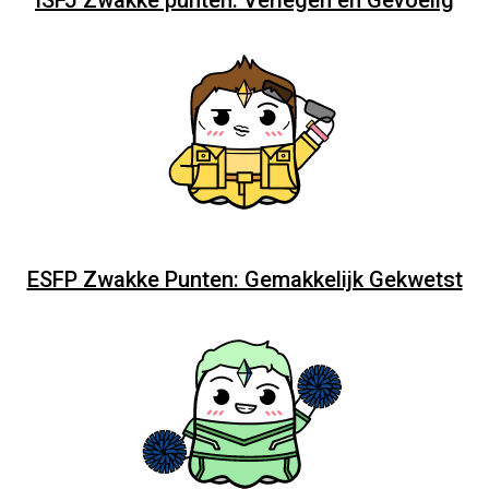
ISFJ Zwakke punten: Verlegen en Gevoelig
ESFP Zwakke Punten: Gemakkelijk Gekwetst