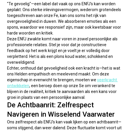
"Te gevoelig"—een label dat vaak op ons ENFJ's kan worden 
geplakt. Ons sterke inlevingsvermogen, wederom grotendeels 
toegeschreven aan onze Fe, kan ons soms het rijk van 
overgevoeligheid in duwen. We absorberen emoties als een 
spons, waardoor we responsief zijn, maar ook kwetsbaar voor 
harde woorden en kritiek.
Deze ENFJ zwakte komt naar voren in zowel persoonlijke als 
professionele relaties. Stel je voor dat je constructieve 
feedback op het werk krijgt en je voelt je er volledig door 
verpletterd. Het is als een plons koud water, schokkend en 
overweldigend.
Echter, onthoud dat gevoeligheid ook een kracht is—het is wat 
ons Helden empathisch en meelevend maakt. Om deze 
eigenschap in evenwicht te brengen, moeten we 
veerkracht 
ontwikkelen
, een beroep doen op onze Se om verankerd te 
blijven in de realiteit, kritiek te aanvaarden als een kans voor 
groei in plaats van een persoonlijke aanval.
De Achtbaanrit: Zelfrespect
Navigeren in Wisselend Vaarwater
Ons zelfrespect als ENFJ's kan vaak lijken op een achtbaanrit—
soms stijgend, dan weer dalend. Deze fluctuatie komt voort uit 