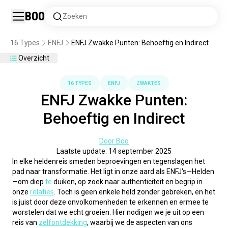
Boo
Zoeken
16 Types
ENFJ
ENFJ Zwakke Punten: Behoeftig en Indirect
Overzicht
16 TYPES
ENFJ
ZWAKTES
ENFJ Zwakke Punten:
Behoeftig en Indirect
Door Boo
Laatste update: 14 september 2025
In elke heldenreis smeden beproevingen en tegenslagen het 
pad naar transformatie. Het ligt in onze aard als ENFJ's—Helden
—om diep 
te
 duiken, op zoek naar authenticiteit en begrip in 
onze 
relaties
. Toch is geen enkele held zonder gebreken, en het 
is juist door deze onvolkomenheden te erkennen en ermee te 
worstelen dat we echt groeien. Hier nodigen we je uit op een 
reis van 
zelfontdekking
, waarbij we de aspecten van ons 