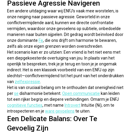
Passieve Agressie Navigeren
Een andere uitdaging waar wij ENFJ's vaak mee worstelen, is 
onze neiging naar passieve agressie. Geworteld in onze 
conflictvermijdende aard, kunnen we directe confrontatie 
vermijden, waardoor onze gevoelens op subtiele, onbedoelde 
manieren naar buiten sijpelen. Dit gedrag wordt beïnvloed door 
onze dominante 
Fe
, die ons drijft om harmonie te bewaren, 
zelfs als onze eigen grenzen worden overschreden.
Het scenario kan er zo uitzien: Een vriend is het niet eens met 
een diepgekoesterde overtuiging van jou. In plaats van het 
openlijk te bespreken, trek je je terug en toon je je ongemak 
indirect. Het is een klassiek voorbeeld van een ENFJ op zijn 
slechtst—conflictvermijdend tot het punt van het onderdrukken 
van 
zelfexpressie
.
Het is van cruciaal belang om te onthouden dat onenigheid niet 
per 
se
 disharmonie betekent. 
Open communicatie
 kan leiden 
tot een rijker begrip en diepere verbindingen. Omarm je ENFJ 
cognitieve functies
, met name 
Introvert
 Intuïtie (Ni), om te 
introspecteren en je 
ware gevoelens
 te uiten.
Een Delicate Balans: Over Te
Gevoelig Zijn