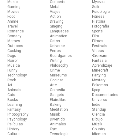
Music
Concerts
Музыка
Gaming
Metal
Scifi
Movies
Viajes
Psicología
Food
Action
Fitness
Anime
Drawing
Historia
Travel
Singing
Fotografía
Romance
Languages
Sports
Comedy
Animation
Film
Memes
Gatos
Filmes
Outdoors
Universe
Festivals
Cooking
Perros
Vídeos
Dogs
Boardgames
Фильмы
Horror
Writing
Fantasía
Música
Philosophy
Aprendizaje
Funny
Crime
Minecraft
Technology
Museums
Partying
Rock
Cocinar
Mystery
Art
Arte
Pokemon
Animals
Comedia
Kpop
Cats
Gadgets
Documentaries
Books
Elairelibre
Universo
Learning
Baking
Indie
Fantasy
Meditation
Standup
Photography
Musik
Ciencia
Psychology
Divertido
Dibujo
Películas
Animales
Müzik
History
Gym
Country
Culture
Tecnología
Idiomas