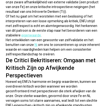
onze zware afhankelijkheid van externe validatie (een product 
van onze Fe) en onze kritische introspectieve neigingen (het 
resultaat van ons Introverte Denken (Ti)).
Of het nu gaat om het worstelen met een beslissing of het 
interpreteren van een losse opmerking als kritiek, ENFJ strijd 
met zelfrespect is echt en alomtegenwoordig. Het herkennen 
van dit patroon is de eerste stap naar het bevorderen van een 
stabielere 
eigenwaarde
.
Het ontwikkelen van een gewoonte van zelfvalidatie en het 
benutten van onze 
Ni
 om ons te concentreren op onze inherent 
waarde en vaardigheden kan helpen om een consistenter 
zelfrespectlandschap te creëren.
De Critici Bekritiseren: Omgaan met
Kritisch Zijn op Afwijkende
Perspectieven
Hoewel wij ENFJ's harmonie en begrip waarderen, kunnen we 
overdreven kritisch worden wanneer we worden 
geconfronteerd met perspectieven die sterk afwijken van de 
onze. Onze sterke waarden, gevormd door onze Fe en Ni, 
vervagen soms tot starre aannames, wat leidt tot een slechte 
ENFJ-eigenschap—kritisch zijn op afwijkende standpunten.