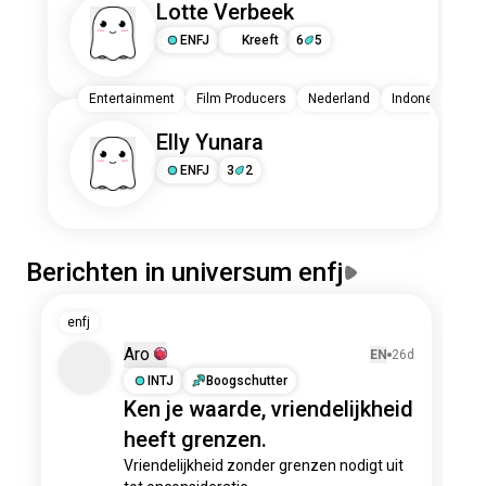
Lotte Verbeek
ENFJ
Kreeft
6
5
Entertainment
Film Producers
Nederland
Indonesië
Elly Yunara
ENFJ
3
2
Berichten in universum enfj
enfj
e
Aro
EN
26d
INTJ
Boogschutter
Ken je waarde, vriendelijkheid
heeft grenzen.
Vriendelijkheid zonder grenzen nodigt uit 