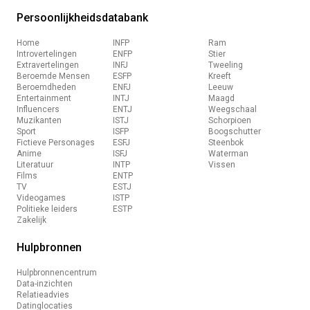
Persoonlijkheidsdatabank
Home
INFP
Ram
Introvertelingen
ENFP
Stier
Extravertelingen
INFJ
Tweeling
Beroemde Mensen
ESFP
Kreeft
Beroemdheden
ENFJ
Leeuw
Entertainment
INTJ
Maagd
Influencers
ENTJ
Weegschaal
Muzikanten
ISTJ
Schorpioen
Sport
ISFP
Boogschutter
Fictieve Personages
ESFJ
Steenbok
Anime
ISFJ
Waterman
Literatuur
INTP
Vissen
Films
ENTP
TV
ESTJ
Videogames
ISTP
Politieke leiders
ESTP
Zakelijk
Hulpbronnen
Hulpbronnencentrum
Data-inzichten
Relatieadvies
Datinglocaties