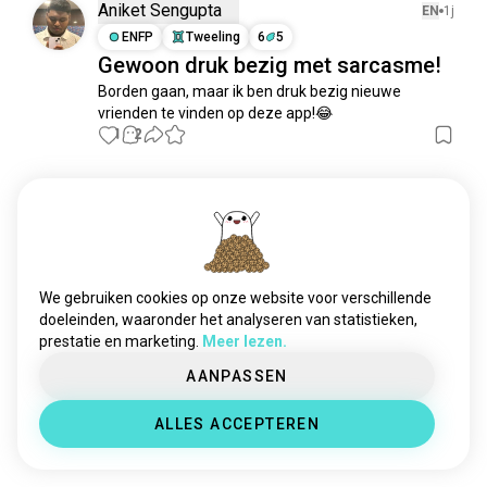
metaaldetectie
308 zielen
Aniket Sengupta
EN
1j
parachute
275 zielen
ENFP
Tweeling
6
5
Gewoon druk bezig met sarcasme!
snorkelen
260 zielen
Borden gaan, maar ik ben druk bezig nieuwe 
vulpen
205 zielen
vrienden te vinden op deze app!😂
rolstoel
150 zielen
1
2
touwen
141 zielen
rollers
121 zielen
Ontmoet nieuwe
pedaal
114 zielen
mensen
naaimachine
103 zielen
50.000.000+
DOWNLOADS
bandjes
92 zielen
tactiel
73 zielen
We gebruiken cookies op onze website voor verschillende
tandwielen
68 zielen
doeleinden, waaronder het analyseren van statistieken,
prestatie en marketing.
Meer lezen.
rubber
57 zielen
fan
56 zielen
AANPASSEN
pijpen
52 zielen
ALLES ACCEPTEREN
maso
45 zielen
erkenning
45 zielen
draadwikkeling
44 zielen