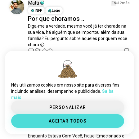
Matti
EN
12mês
cultura
3,2 mi almas
INFP
Leão
aprender
3,2 mi almas
Por que choramos ..
vídeos
2,6 mi almas
Diga-me a verdade, mesmo você já ter chorado na 
ciência
2,5 mi almas
sua vida, há alguém que se importou além da sua 
família? Eu pergunto sobre aqueles por quem você 
idiomas
1,9 mi almas
chora 😢
esportes
1,8 mi almas
1
3
filosofia
1,8 mi almas
conselhosamorosos
1,1 mi almas
Abubacar
EN
1a
fitness
899 mil almas
ENTP
moda
625 mil almas
Lágrimas
Nós utilizamos cookies em nosso site para diversos fins
country
533 mil almas
incluindo análises, desempenho e publicidade.
Saiba
3
1
televisão
450 mil almas
mais.
notícias
250 mil almas
PERSONALIZAR
sexo
183 mil almas
Lakshya
EN
2a
saúde
41 mil almas
ENFJ
Escorpião
8
7
ACEITAR TODOS
💔💔💔💔
trabalho
25 mil almas
finanças
25 mil almas
Enquanto Estava Com Você, Fiquei Emocionado e 