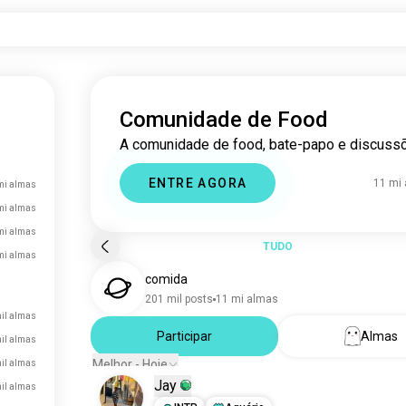
Comunidade de Food
A comunidade de food, bate-papo e discuss
ENTRE AGORA
11 mi
mi almas
mi almas
mi almas
TUDO
mi almas
comida
201 mil posts
11 mi almas
il almas
Participar
Almas
il almas
Melhor - Hoje
il almas
Jay
il almas