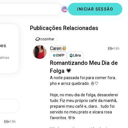
INICIAR SESSÃO
Publicações Relacionadas
cozinhar
ões.
Caren
EN
16h
ENFP
Libra
 almas
Romantizando Meu Dia de
Folga 💗
A noite passada foi para comer fora.. 
pho e arroz quebrado. 🍜🤍

Hoje, no meu dia de folga, desacelerei 
tudo. Fiz meu próprio café da manhã, 
preparei meu café e, claro... tudo foi 
servido no meu prato e xícara rosa 
favoritos. 🌸☕

EN
19h