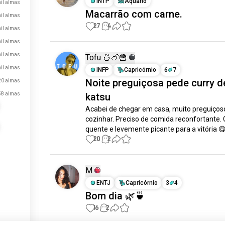
INTP
Aquário
il almas
Macarrão com carne.
mil almas
27
4
mil almas
mil almas
mil almas
Tofu 🍜🍗🍟
mil almas
INFP
Capricórnio
6
7
Noite preguiçosa pede curry d
20 almas
58 almas
katsu
Acabei de chegar em casa, muito preguiçoso
cozinhar. Preciso de comida reconfortante. C
quente e levemente picante para a vitória 
20
2
M
ENTJ
Capricórnio
3
4
Bom dia 🌿🍵
16
2