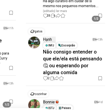
Há algo curativo em cuidar de si 
mesmo nos pequenos momentos....
(editado)
 ler mais
28
6
1/2
EN
11h
gatos
Hạnh
e
EN
13h
INFJ
Escorpião
Não consigo entender o
 para 
que ele/ela está pensando
urry 

🤔 ou esperando por
alguma comida
12
1
EN
13h
cozinhar
Bonnie
EN
1d
1/2
ISTJ
Peixes