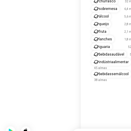
churrasco
32 m
sobremesa
6,4 
álcool
5,6 
queijo
2,8 
fruta
2,1 
lanches
1,8 
iguaria
5
bebidasaudável
indústriaalimentar
45 almas
bebidassemálcool
38 almas