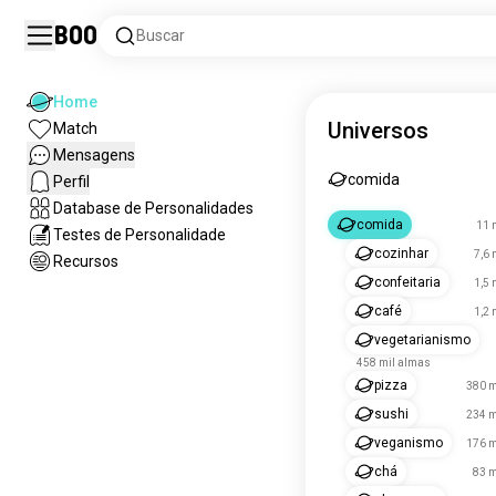
Boo
Buscar
Home
Universos
Match
Mensagens
comida
Perfil
Database de Personalidades
comida
11 
Testes de Personalidade
cozinhar
7,6 
Recursos
confeitaria
1,5 
café
1,2 
vegetarianismo
458 mil almas
pizza
380 m
sushi
234 m
veganismo
176 m
chá
83 m