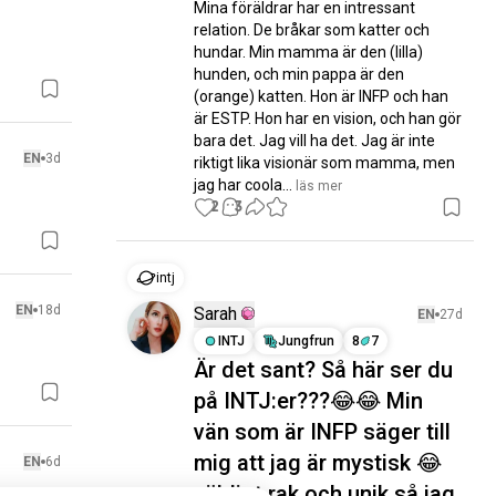
Mina föräldrar har en intressant 
relation. De bråkar som katter och 
hundar. Min mamma är den (lilla) 
hunden, och min pappa är den 
(orange) katten. Hon är INFP och han 
är ESTP. Hon har en vision, och han gör 
bara det. Jag vill ha det. Jag är inte 
EN
3d
riktigt lika visionär som mamma, men 
jag har coola...
 läs mer
2
3
intj
EN
18d
Sarah
EN
27d
INTJ
Jungfrun
8
7
Är det sant? Så här ser du
på INTJ:er???😂😂 Min
vän som är INFP säger till
mig att jag är mystisk 😂
EN
6d
väldigt rak och unik så jag