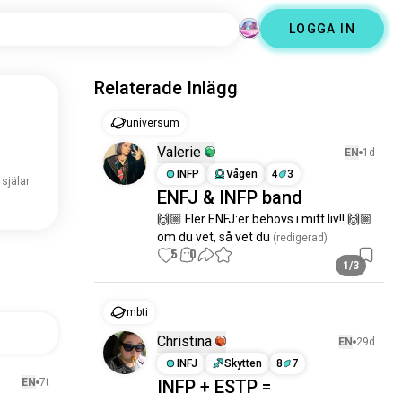
LOGGA IN
Relaterade Inlägg
universum
Valerie
EN
1d
INFP
Vågen
4
3
 själar
ENFJ & INFP band
🙌🏼 Fler ENFJ:er behövs i mitt liv!! 🙌🏼 
om du vet, så vet du
 (redigerad)
5
0
1/3
mbti
Christina
EN
29d
INFJ
Skytten
8
7
EN
7t
INFP + ESTP =