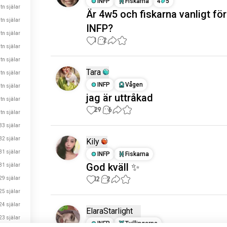
INFP
Fiskarna
4
5
tn själar
Är 4w5 och fiskarna vanligt för
tn själar
INFP?
tn själar
1
2
tn själar
tn själar
Tara
tn själar
INFP
Vågen
tn själar
jag är uttråkad
tn själar
29
6
tn själar
33 själar
32 själar
Kily
31 själar
INFP
Fiskarna
God kväll ✨
31 själar
12
2
29 själar
25 själar
24 själar
ElaraStarlight
23 själar
INFP
Tvillingarna