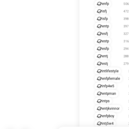
enfp
506 
isfj
472 
isfp
398 
entp
397 
esfj
327 
estp
316 
esfp
294 
entj
288 
estj
279 
intlifestyle
enfpfemale
infp4w5
entpman
intps
entjkvinnor
enfpboy
intj5w4