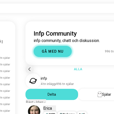
Infp Community
infp community, chatt och diskussion.
i
|
GÅ MED NU
996 tn
 tn själar
tn själar
ALLA
tn själar
tn själar
infp
4 tn inlägg
996 tn själar
tn själar
tn själar
Delta
Själar
tn själar
Bäst - Idag
tn själar
Erica
tn själar