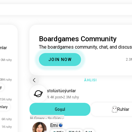
Boardgames Community
The boardgames community, chat, and discus
nlar
JOIN NOW
2.3
10M ruhy
08K ruhy
ÄHLISI
ry
stolüstüoýunlar
9.4K post
2.3M ruhy
15K ruhy
nlary
Goşul
Ruhlar
Iň Gowy - Şu Gün
6K ruhy
Emi
1K ruhy