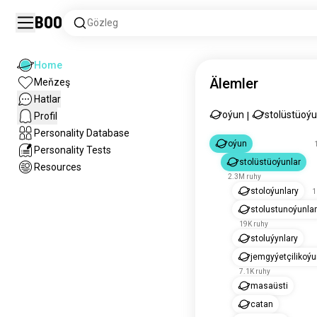
Boo
Gözleg
Home
Älemler
Meňzeş
Hatlar
oýun
stolüstüoýu
Profil
|
Personality Database
oýun
Personality Tests
stolüstüoýunlar
Resources
2.3M ruhy
stoloýunlary
1
stolustunoýunla
19K ruhy
stoluýynlary
jemgyýetçilikоýu
7.1K ruhy
masaüsti
catan