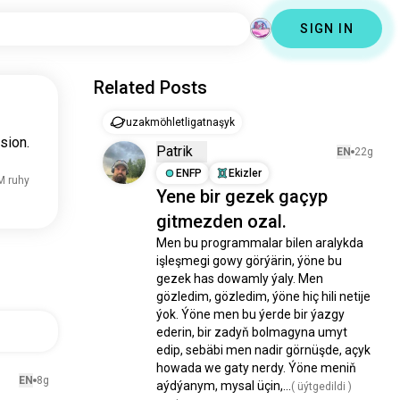
SIGN IN
Related Posts
uzakmöhletligatnaşyk
sion.
Patrik
EN
22g
ENFP
Ekizler
M ruhy
Yene bir gezek gaçyp
gitmezden ozal.
Men bu programmalar bilen aralykda 
işleşmegi gowy görýärin, ýöne bu 
gezek has dowamly ýaly. Men 
gözledim, gözledim, ýöne hiç hili netije 
ýok. Ýöne men bu ýerde bir ýazgy 
ederin, bir zadyň bolmagyna umyt 
edip, sebäbi men nadir görnüşde, açyk 
howada we gaty nerdy. Ýöne meniň 
EN
8g
aýdýanym, mysal üçin,...
( üýtgedildi )