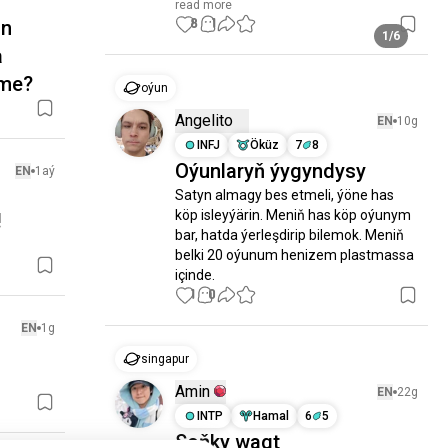
read more
8
1
in
1/6
a
äme?
oýun
Angelito
EN
10g
INFJ
Öküz
7
8
Oýunlaryň ýygyndysy
EN
1aý
Satyn almagy bes etmeli, ýöne has 
köp isleyýärin. Meniň has köp oýunym 
!
bar, hatda ýerleşdirip bilemok. Meniň 
belki 20 oýunum henizem plastmassa 
içinde.
1
0
EN
1g
singapur
Amin
EN
22g
INTP
Hamal
6
5
Soňky wagt