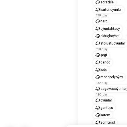
scrabble
kartonoyunlar
498 ruhy
nard
oýuntahtasy
eldriçhaýbat
stolüstüoýunlar
198 ruhy
şogi
dandd
ludo
monopolyoýny
132 ruhy
sagawaçoýunlar
120 ruhy
oýunlar
gantopu
karom
zombisid