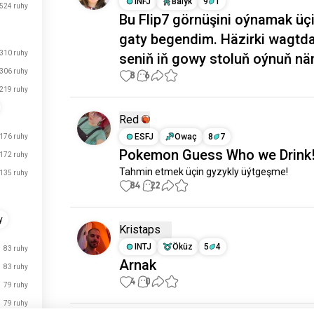
INFJ
Balyk
9
1
524 ruhy
Bu Flip7 görnüşini oýnamak üç
gaty begendim. Häzirki wagtd
310 ruhy
seniň iň gowy stoluň oýnuň n
306 ruhy
8
6
219 ruhy
Red
ESFJ
Owaç
8
7
176 ruhy
Pokemon Guess Who we Drink
172 ruhy
Tahmin etmek üçin gyzykly üýtgeşme!
135 ruhy
84
22
y
Kristaps
INTJ
Öküz
5
4
83 ruhy
Arnak
83 ruhy
4
0
79 ruhy
79 ruhy