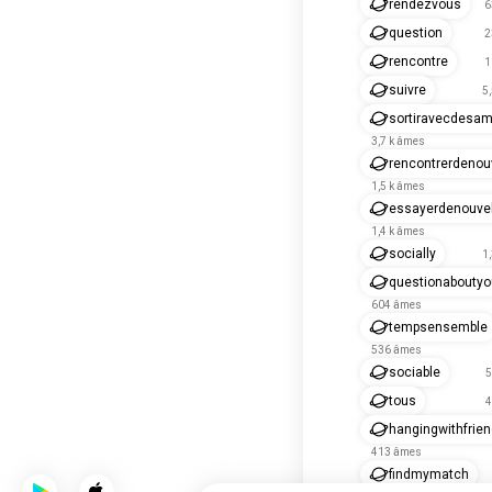
rendezvous
6
question
2
rencontre
1
suivre
5
sortiravecdesam
3,7 k âmes
rencontrerdenou
1,5 k âmes
essayerdenouve
1,4 k âmes
socially
1
questionaboutyo
604 âmes
tempsensemble
536 âmes
sociable
5
tous
4
hangingwithfrie
413 âmes
findmymatch