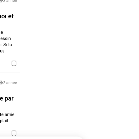
N
2 année
oi et
e 
esoin 
 Si tu 
us 
N
2 année
e par
te amie 
laît 