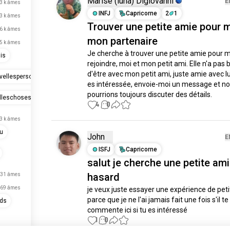
Marise (luna) Digiovanni
E
3 k âmes
INFJ
Capricorne
2
1
3 k âmes
Trouver une petite amie pour m
6 k âmes
mon partenaire
,5 k âmes
Je cherche à trouver une petite amie pour m
is
rejoindre, moi et mon petit ami. Elle n'a pas b
d'être avec mon petit ami, juste amie avec lui.
vellespersonnes
es intéressée, envoie-moi un message et no
pourrions toujours discuter des détails.
lleschoses
4
0
,3 k âmes
u
John
E
ISFJ
Capricorne
salut je cherche une petite ami
hasard
31 âmes
69 âmes
je veux juste essayer une expérience de peti
parce que je ne l'ai jamais fait une fois s'il te p
nds
commente ici si tu es intéressé
1
0