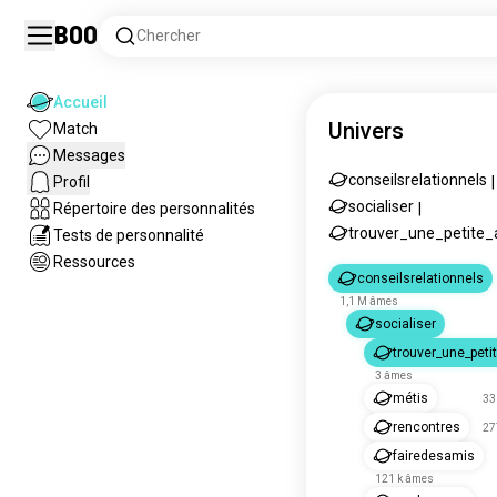
Boo
Chercher
Accueil
Univers
Match
Messages
conseilsrelationnels
Profil
|
socialiser
Répertoire des personnalités
|
trouver_une_petite
Tests de personnalité
Ressources
conseilsrelationnels
1,1 M âmes
socialiser
trouver_une_peti
3 âmes
métis
33
rencontres
27
fairedesamis
121 k âmes