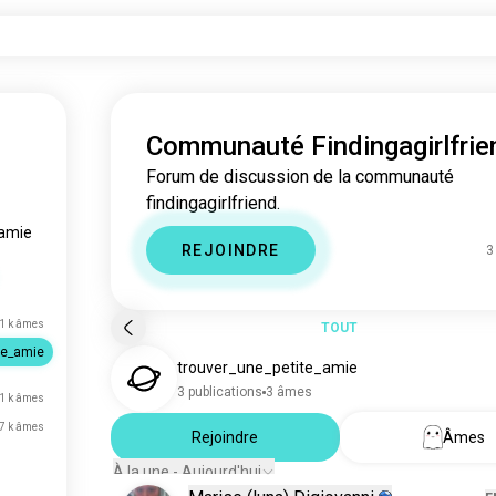
Communauté Findingagirlfrie
Forum de discussion de la communauté
findingagirlfriend.
_amie
REJOINDRE
3
1 k âmes
TOUT
te_amie
trouver_une_petite_amie
3 publications
3 âmes
1 k âmes
7 k âmes
Rejoindre
Âmes
À la une - Aujourd'hui