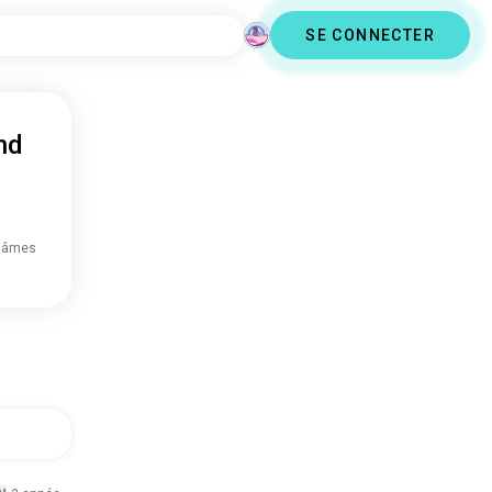
SE CONNECTER
nd
 âmes