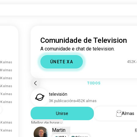
Comunidade de Television
A comunidade e chat de television.
ÚNETE XA
452K
0K almas
4M almas
0K almas
TODOS
6K almas
televisión
7K almas
3K publicacións
452K almas
9K almas
Unirse
Almas
Mellor de hoxe
5K almas
Martin
7K almas