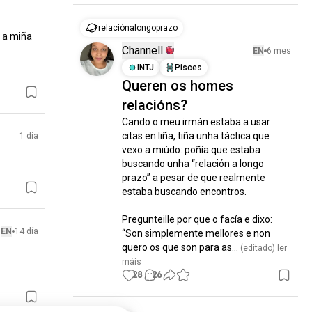
relaciónalongoprazo
 a miña 
Channell
EN
6 mes
INTJ
Pisces
Queren os homes
relacións?
Cando o meu irmán estaba a usar 
citas en liña, tiña unha táctica que 
1 día
vexo a miúdo: poñía que estaba 
buscando unha “relación a longo 
prazo” a pesar de que realmente 
estaba buscando encontros.

Pregunteille por que o facía e dixo: 
EN
14 día
“Son simplemente mellores e non 
quero os que son para as...
 (editado)
 ler 
máis
28
26