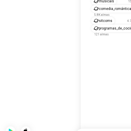
musicais
1
comedia_romántic
5.8K almas
sitcoms
4.
programas_de_coci
121 almas