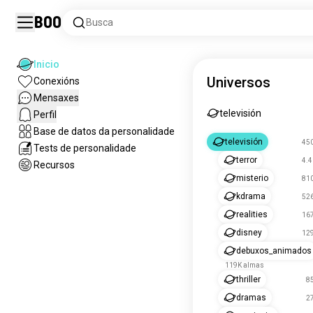
Boo
Busca
Inicio
Universos
Conexións
Mensaxes
televisión
Perfil
Base de datos da personalidade
televisión
45
Tests de personalidade
terror
4.
Recursos
misterio
81
kdrama
52
realities
16
disney
12
debuxos_animados
119K almas
thriller
8
dramas
2