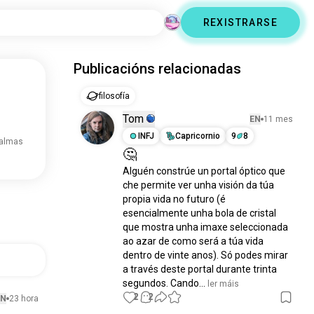
REXISTRARSE
Publicacións relacionadas
filosofía
Tom
EN
11 mes
INFJ
Capricornio
9
8
 almas
🤔
Alguén constrúe un portal óptico que 
che permite ver unha visión da túa 
propia vida no futuro (é 
esencialmente unha bola de cristal 
que mostra unha imaxe seleccionada 
ao azar de como será a túa vida 
dentro de vinte anos). Só podes mirar 
a través deste portal durante trinta 
segundos. Cando...
 ler máis
2
2
EN
23 hora