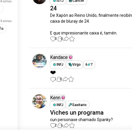
ISTJ
Cáncer
5K almas
24
a
De Xapón ao Reino Unido, finalmente recibín
caixa de bluray de 24.

7K almas
ña
E que impresionante caixa é, tamén.
0
0
Kandace
INFJ
Virgo
6
7
❤️
1
0
Kenn
INFJ
Saxitario
Viches un programa
cun personaxe chamado Spanky?
2
6