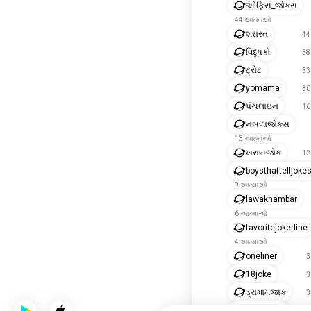
ઓફિસ_જોક્સ
44 આત્માઓ
શરારત
44
વિદૂષકો
38
ટ્રોટ
33
yomama
30
પંચલાઇન
16
નબળાજોક્સ
13 આત્માઓ
ખરાબજોક
12
boysthattelljoke
9 આત્માઓ
lawakhambar
6 આત્માઓ
favoritejokerline
4 આત્માઓ
oneliner
3
18joke
3
ડ્રામામજાક
3
arabjokes
2