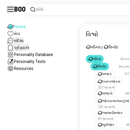
Boo
શોધો
Home
વિશ્વો
મેચ
સંદેશા
મીમ્સ
વિનોદ
પ્રોફાઇલ
|
Personality Database
મીમ્સ
43 લા
Personality Tests
વિનોદ
34 હજા
Resources
મજાક
377
ખરાબજોક્સ
221 આત્માઓ
મજાકો
149
જોક્સઅનેવસ્તુઓ
101 આત્માઓ
આજનીમજાક
81 આત્માઓ
મૂર્ખજોક
49