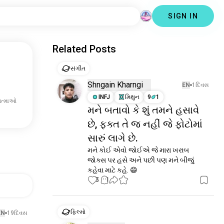
SIGN IN
Related Posts
સંગીત
Shngain Kharngi
EN
1દિવસ
INFJ
મિથુન
9
1
ત્માઓ
મને બતાવો કે શું તમને હસાવે
છે, ફક્ત તે જ નહીં જે ફોટોમાં
સારું લાગે છે.
મને કોઈ એવો જોઈએ જે મારા ખરાબ 
જોક્સ પર હસે અને પછી પણ મને બીજું 
કહેવા માટે કહે. 😄
3
1
ફિલ્મો
EN
19દિવસ