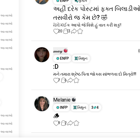
ENFP
વૃશ્ચિક
અહીં દરેક પોસ્ટમાં ફક્ત બિલાડી
 આત્માઓ
તસવીરો જ કેમ છે? 🤣
 આત્માઓ
મને કંઈક આપો જે વિશે હું વાત કરી શકું!
20
13
 આત્માઓ
 આત્માઓ
 આત્માઓ
𝓂𝒶𝓎
ENFP
મિથુન
:D
 આત્માઓ
મને તમારા શ્રેષ્ઠ પિતા જોક્સ સાંભળવા દો મિત્રો!!!
s
7
6
Melanie
INFP
મિથુન
3
4
🪵
 આત્માઓ
9
2
 આત્માઓ
 આત્માઓ
 આત્માઓ