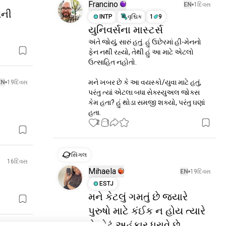
Francino
EN
1દિવસ
ઓની
INTP
વૃશ્ચિક
1
9
યુનિવર્સના માસ્ટર્સ
અંતે જોયું, સારું હતું. હું ઉછેરમાં હી-મેનનો 
ફેન નથી રહ્યો, તેથી હું આ માટે એટલો 
ઉત્સાહિત નહોતો. 

મને ખબર છે કે આ વયસ્કો/યુવા માટે હતું, 
EN
19દિવસ
પરંતુ ત્યાં એટલા બધા સેક્સ્યુઅલ જોક્સ 
કેમ હતા? હું થોડા સમજી શક્યો, પરંતુ ઘણાં 
હતા.
2
1
સિંગલ
16દિવસ
Mihaela
EN
19દિવસ
ESTJ
મને કેટલું ગમતું છે જ્યારે
પુરુષો માટે કંઈક ન હોય ત્યારે
તે મોટું અહંકાર ધરાવે છે