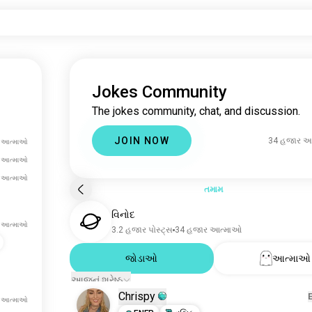
Jokes Community
The jokes community, chat, and discussion.
JOIN NOW
34 હજાર આ
ખ આત્માઓ
ર આત્માઓ
 આત્માઓ
તમામ
વિનોદ
 આત્માઓ
3.2 હજાર પોસ્ટ્સ
34 હજાર આત્માઓ
જોડાઓ
આત્માઓ
આજનું શ્રેષ્ઠ
Chrispy
 આત્માઓ