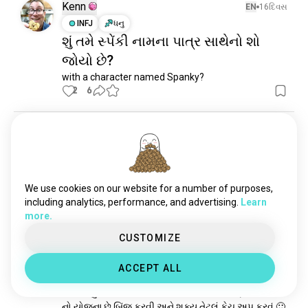
સિટકોમ
4.7 હજાર આત્માઓ
Kenn
EN
16દિવસ
રસોઈ_શો
121 આત્માઓ
INFJ
ધનુ
શું તમે સ્પેંકી નામના પાત્ર સાથેનો શો
જોયો છે?
with a character named Spanky?
2
6
Martin
EN
13દિવસ
ISTJ
કર્ક
24
કોઈને 24 ની યાદ આવી છે?
We use cookies on our website for a number of purposes,
3
1
including analytics, performance, and advertising.
Learn
more.
CUSTOMIZE
David Rogers
EN
11મહિના
ESFJ
કન્યા
8
7
ACCEPT ALL
બોબના બર્ગર્સ સીઝન 15
નક્કી કર્યું કે મારી પાસે નાસ્તા અને થોડો સમય છે, તેથી આજે 
નો યોજના છે બિંજ કરવી અને શક્ય તેટલું કેચ અપ કરવું 🙂