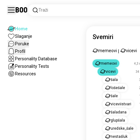
Boo
Traži
Home
Svemiri
Slaganje
Poruke
memeovi
vicevi
Profil
|
Personality Database
memeovi
4,3 
Personality Tests
vicevi
34 
Resources
šala
lošešale
šale
viceviistvari
šaladana
glupšala
uredske_šale
nestašluk