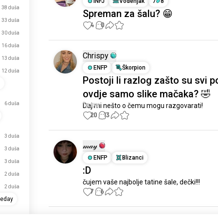
INFJ
Vodenjak
7
8
38 duša
Spreman za šalu? 😁
33 duša
4
0
30 duša
16 duša
Chrispy
13 duša
ENFP
Škorpion
12 duša
Postoji li razlog zašto su svi p
s
ovdje samo slike mačaka? 🤣
6 duša
Daj mi nešto o čemu mogu razgovarati!
20
13
3 duša
𝓂𝒶𝓎
3 duša
ENFP
Blizanci
3 duša
:D
2 duša
čujem vaše najbolje tatine šale, dečki!!!
2 duša
7
6
heday