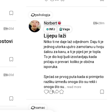
psihologija
Norbert
EN
28m
EN
20d
INFJ
Vaga
Lijepu laži
ostovi
Nitko ti ne daje laž odjednom. Daju ti je 
jednog utorka ujutro zamotanu u tvoju 
šalicu za kavu, a ti je piješ jer je topla. 
To je dio koji ljudi izostavljaju kada 
pričaju o prevari: koliko je obična 
isporuka.

EN
20d
Sjećaš se prvog puta kada si primijetio 
razliku između onoga što su rekli i 
onoga što su...
 read more
1
0
samac