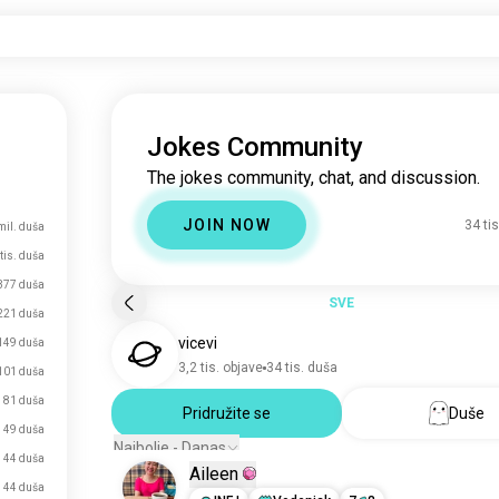
Jokes Community
The jokes community, chat, and discussion.
JOIN NOW
34 ti
mil. duša
tis. duša
377 duša
SVE
221 duša
vicevi
149 duša
3,2 tis. objave
34 tis. duša
101 duša
81 duša
Pridružite se
Duše
49 duša
Najbolje - Danas
44 duša
Aileen
44 duša