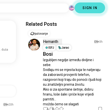
SIGN IN
Related Posts
putovanje
Hemanth
EN
3h
ISFJ
Jarac
s. duša
Bosi
Izgubljen negdje između divljine i 
sebe. 

Sviđaju mi se mjesta koja te natjeraju 
da zaboraviš provjeriti telefon, 
razgovori koji traju do ponoći i ljudi koji 
su znatiželjni prema životu. 

Ako si za spontane šetnje, dobru 
hranu, loše šale i priče koje vrijedi 
pamtiti… 

možda ćemo se slagati
EN
20h
4
0