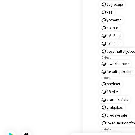
šaljivdžije
kas
yomama
poanta
lošešale
lošašala
boysthattelljoke
9 duša
lawakhambar
favoritejokerline
4 duša
oneliner
18joke
dramskašala
arabjokes
uredskešale
jokequestionoft
2 duša