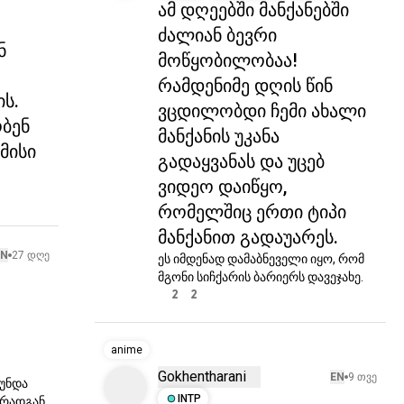
ამ დღეებში მანქანებში
ძალიან ბევრი
ნ
მოწყობილობაა!
რამდენიმე დღის წინ
ს.
ვცდილობდი ჩემი ახალი
ობენ
მანქანის უკანა
მისი
გადაყვანას და უცებ
ვიდეო დაიწყო,
რომელშიც ერთი ტიპი
მანქანით გადაუარეს.
EN
27 დღე
ეს იმდენად დამაბნეველი იყო, რომ 
მგონი სიჩქარის ბარიერს დავეჯახე.
2
2
anime
Gokhentharani
EN
9 თვე
უნდა 
რადგან 
INTP