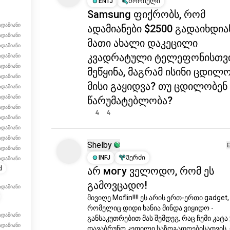
ENTJ
Მორიელი
ადამიანი
Samsung ფიქრობს, რომ
ადამიანი
ადამიანები $2500 გადაიხდია
ადამიანი
მათი ახალი დაკეცილი
ადამიანი
ადამიანი
კვადრატული ტელეფონისთვი
ადამიანი
მეწყინა, მაგრამ ისინი ცდილ
ადამიანი
ადამიანი
მისი გაყიდვა? თუ ცდილობენ 
ადამიანი
წარუმატებლობა?
ადამიანი
4
4
ადამიანი
ადამიანი
ადამიანი
Shelby
ადამიანი
d
INFJ
Ვერძი
არ могу ველოდო, რომ ეს
ადამიანი
გამოვცადო!
მივიღე Moflin!!!! ეს არის ერთ-ერთი gadget, 
ადამიანი
რომელიც დიდი ხანია მინდა ვიყიდო - 
ადამიანი
განსაკუთრებით მას შემდეგ, რაც ჩემი კატა 
ადამიანი
დავაბრუნო კეთილი საზოგადოებისათვის, 