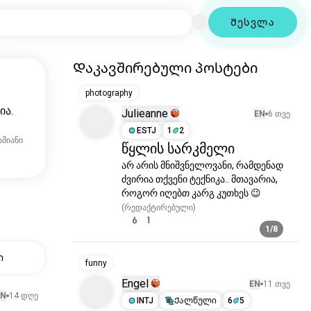
Შესვლა
Დაკავშირებული პოსტები
photography
ია.
Julieanne
EN
6 თვე
ESTJ
1
2
ამიანი
წყლის სარკმელი
არ არის მნიშვნელოვანი, რამდენად 
ძვირია თქვენი ტექნიკა.. მთავარია, 
როგორ იღებთ კარგ კუთხეს 😉
(რედაქტირებული)
6
1
1/8
ი
funny
Engel
EN
11 თვე
EN
14 დღე
INTJ
Ქალწული
6
5