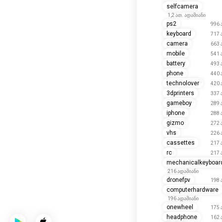
ps2
996 
keyboard
717 
camera
663 
mobile
541 
battery
493 
phone
440 
technolover
420 
3dprinters
337 
gameboy
289 
iphone
288 
gizmo
272 
vhs
226 
cassettes
217 
rc
217 
mechanicalkeyboar
216 ადამიანი
dronefpv
198 
computerhardware
196 ადამიანი
onewheel
175 
headphone
162 
oculus
144 