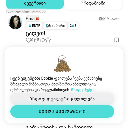
ტკივილი
612 ადამიანი
Შეუერთდი
Ადამიანი
loveinterest
529 ადამიანი
Საუკეთესო - დღის
სულისკავშირი
256 ადამიანი
Sara
EN
19 საათი
ENTP
Სასწორი
2
3
ცადეთ!
10
5
Elle
10 საათი
ISTJ
💛
Ჩვენ ვიყენებთ Cookie ფაილებს ჩვენს ვებსაიტზე
8
5
მრავალი მიზნისთვის, მათ შორის ანალიტიკის,
შესრულების და რეკლამისთვის.
Გაიგე მეტი.
Soniya
EN
8 საათი
Ინდივიდუალური ცვლილება
INFJ
Თხის რქა
ნამდვილად შეძლებს მამაკაცი
ᲛᲘᲘᲦᲔ ᲧᲕᲔᲚᲐᲤᲔᲠᲘ
ემოციური უსაფრთხოების,
გარანტიისა და ნამდვილ