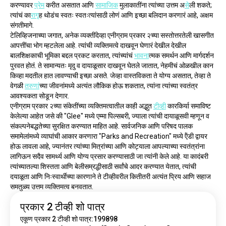
करण्यावर 
प्रेम
 करीत असतात आणि 
सामाजिक
 मुलाकातींना त्यांच्या उत्तम अ
से
ली शकते; 
त्यांचं का
राग
ृह थोडंच स्वतः स्वतःत्यांसाठी लोणं आणि इच्छा बलिदान करणारं आहे, अक्षम 
संगतीमागे.
टेलिव्हिजनाच्या जगात, अनेक व्यक्तींदेव्हा एनीग्राम प्रकार २च्या सस्तोत्तरतेली खासगीत 
आपत्तींचा भोग म्हटलेला आहे. त्यांची व्यक्तिमत्वे दाखवून घेणारं देखील देखील 
बालशिक्षकाची भूमिका बद्दल प्रकट करतात, त्यांच्यांचं 
भावना
त्मक समर्थन आणि मार्गदर्शन 
पुरवत होतं. ते सामान्यतः मृदु व दायाळूसार दाखवून घेतले जातात, नेहमीचं ओळखील कान 
किव्हा मदतील हात लावण्याची इच्छा असते. जेव्हा वास्तविकता ते योग्य असतात, तेव्हा ते 
वेगळी 
तरुण
ांच्या जीवनांमध्ये अत्यंत लौकिक होऊ शकतात, त्यांना त्यांच्या स्वतंत्र 
आवश्यकता सोडून देणार.
एनीग्राम प्रकार २च्या संकेतींच्या व्यक्तिमत्वातील काही अद्भुत 
टीव्ही
 कारकिर्या समाविष्ट 
केलेल्या आहेत जसे की "Glee" मध्ये एम्मा पिल्सबरी, ज्याला त्यांची दायाळूसवी म्हणून व 
संकल्पनेबद्धतेच्या सुरक्षित करण्यात माहित आहे. सार्वजनिक आणि परिषद पालक 
समामेलांमध्ये व्याघांची आकार करणारा "Parks and Recreation" मध्ये ऍंडी द्वायर 
होऊ लावला आहे, ज्यानंतर त्यांच्या मित्रांच्या आणि कोट्याला आपल्याच्या स्वतंत्रांना 
लागिऊन सदैव सामर्थ्य आणि योग्य प्रसार करण्यासाठी जा त्यांनी केले आहे. या कादंबरी 
त्यांच्यातल्या शिस्तता आणि बेलीसम्रद्धीसाठी सर्वांचे आदर करण्यात येतात, त्यांची 
दयाळूता आणि निःस्वार्थीच्या कारणाने ते टीव्हीवरील कितीतरी अत्यंत प्रिय आणि सहाज 
समतुळ्य उत्तम व्यक्तिमत्व बनवतात.
प्रकार 2 टीव्ही शो पात्र
एकूण प्रकार 2 टीव्ही शो पात्र:199898