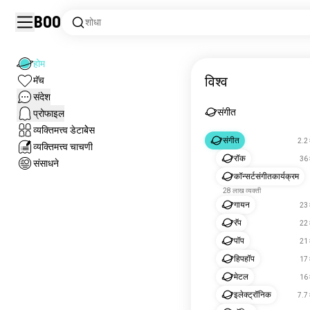
Boo
शोधा
होम
विश्व
मॅच
संदेश
संगीत
प्रोफाइल
व्यक्तिमत्त्व डेटाबेेस
संगीत
2.2 
व्यक्तिमत्त्व चाचणी
रॉक
36 
संसाधने
कॉन्सर्टसंगीतकार्यक्रम
28 लाख व्यक्ती
गायन
23 
रॅप
22 
पॉप
21 
हिपहॉप
17 
मेटल
16 
इलेक्ट्रॉनिक
7.7 