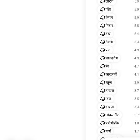
लॅटिन
6.9 
जॅझ
5.9 
केपॉप
5.9 
गिटार
5.8 
इंडी
5.4 
टेक्नो
5.3 
पंक
4.9 
शास्त्रीय
4.9 
रेगे
4.7 
आरएनबी
4.1 
ब्लूज
3.9 
हाऊस
3.7 
फंक
3.5 
इडीएम
3.3 
लोकसंगीत
2.7 
पर्यायीरॉक
1.8 
गाणं
1.7 
कंट्रीसंगीत
1 