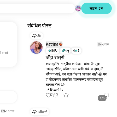
साइन इन
संबंधित पोस्ट
जॅझ
Katrina
EN
3तास
INFJ
धनु
4
5
 व्यक्ती
जॅझ रात्री
काल मुलींचा रात्रीचा कार्यक्रम होता 🥂 सुंदर 
लाईव्ह संगीत, चविष्ट अन्न आणि पेये ☺️ होय, मी 
रशियन आहे, पण मला वोडका आवडत नाही 😂 पण 
हा वोडकावर आधारित पॅशनफ्रूट कॉकटेल खूप 
चांगला होता 😉

📍 शिकागो रेर
17
2
1/5
EN
16तास
पार्टीकरणे