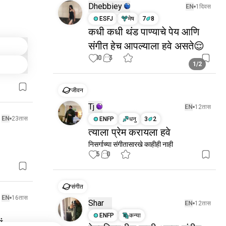
Dhebbiey
EN
1दिवस
ESFJ
मेष
7
8
कधी कधी थंड पाण्याचे पेय आणि
संगीत हेच आपल्याला हवे असते😌
10
3
1/2
जीवन
Tj
EN
12तास
EN
23तास
ENFP
धनु
3
2
त्याला प्रेम करायला हवे
निसर्गाच्या संगीतासारखे काहीही नाही
5
0
संगीत
EN
16तास
Shar
EN
12तास
ENFP
कन्या
ं