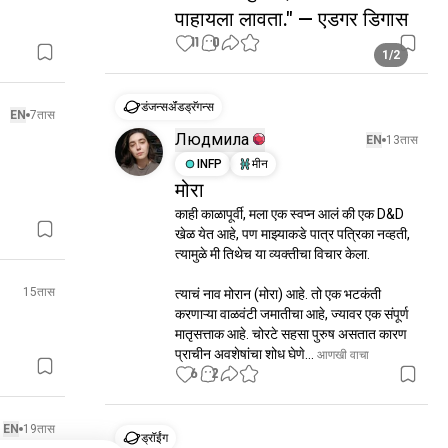
पाहायला लावता." — एडगर डिगास
11
0
1/2
डंजन्सॲंडड्रॅगन्स
EN
7तास
Людмила
EN
13तास
INFP
मीन
मोरा
काही काळापूर्वी, मला एक स्वप्न आलं की एक D&D 
खेळ येत आहे, पण माझ्याकडे पात्र पत्रिका नव्हती, 
त्यामुळे मी तिथेच या व्यक्तीचा विचार केला.

15तास
त्याचं नाव मोरान (मोरा) आहे. तो एक भटकंती 
करणाऱ्या वाळवंटी जमातीचा आहे, ज्यावर एक संपूर्ण 
मातृसत्ताक आहे. चोरटे सहसा पुरुष असतात कारण 
प्राचीन अवशेषांचा शोध घेणे...
 आणखी वाचा
6
2
EN
19तास
ड्रॉईंग