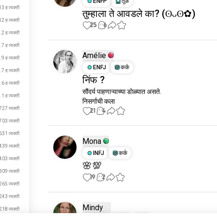
ENFP
तूळ
13 ह व्यक्ती
तुम्हाला ते आवडले का? (ʘᴗʘ✿)
12 ह व्यक्ती
25
6
.2 ह व्यक्ती
.7 ह व्यक्ती
Amélie
.9 ह व्यक्ती
ENFJ
कर्क
.7 ह व्यक्ती
निंफ ?
.6 ह व्यक्ती
सौंदर्य पाहणाऱ्याच्या डोळ्यात असते.

.1 ह व्यक्ती
निसर्गाची कला
727 व्यक्ती
21
4
703 व्यक्ती
631 व्यक्ती
Mona
439 व्यक्ती
INFJ
कर्क
403 व्यक्ती
🌸💯
309 व्यक्ती
19
2
265 व्यक्ती
243 व्यक्ती
Mindy
218 व्यक्ती