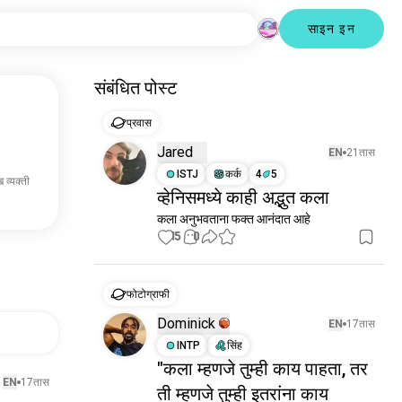
साइन इन
संबंधित पोस्ट
प्रवास
Jared
EN
21तास
ISTJ
कर्क
4
5
 व्यक्ती
व्हेनिसमध्ये काही अद्भुत कला
कला अनुभवताना फक्त आनंदात आहे
15
0
फोटोग्राफी
Dominick
EN
17तास
INTP
सिंह
"कला म्हणजे तुम्ही काय पाहता, तर
EN
17तास
ती म्हणजे तुम्ही इतरांना काय