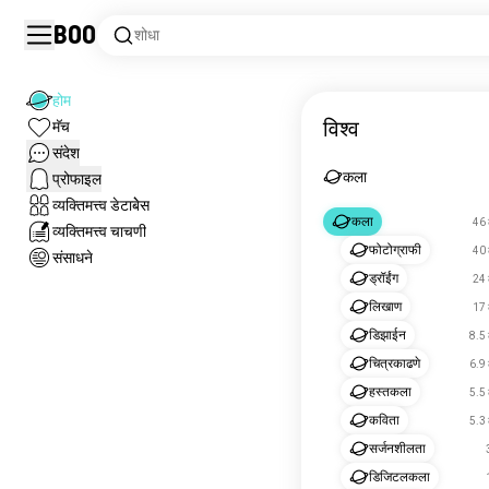
Boo
शोधा
होम
विश्व
मॅच
संदेश
कला
प्रोफाइल
व्यक्तिमत्त्व डेटाबेेस
कला
46 
व्यक्तिमत्त्व चाचणी
फोटोग्राफी
40 
संसाधने
ड्रॉईंग
24 
लिखाण
17 
डिझाईन
8.5 
चित्रकाढणे
6.9 
हस्तकला
5.5 
कविता
5.3 
सर्जनशीलता
डिजिटलकला