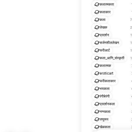
कलात्मकता
कलाकार
कला
7
लेखक
2
प्रदर्शन
1
सर्जनशीललेखन
1
फरीआर्ट
1
कला_आणि_संस्कृती
1
कलात्मक
eroticart
फरीकलाकार
भयकला
रंगीबेरंगी
प्रदर्शनकला
नग्नकला
लघुरूप
खेळकला