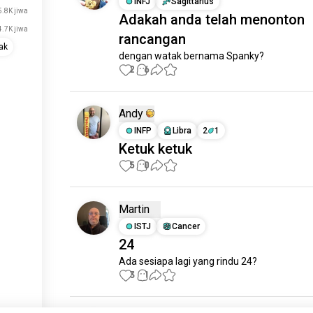
INFJ
Sagittarius
5.8K jiwa
Adakah anda telah menonton
4.7K jiwa
rancangan
ak
dengan watak bernama Spanky?
2
6
Andy
INFP
Libra
2
1
Ketuk ketuk
5
0
Martin
ISTJ
Cancer
24
Ada sesiapa lagi yang rindu 24?
3
1