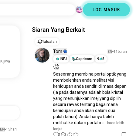
LOG MASUK
Siaran Yang Berkait
falsafah
Tom
EN
11bulan
INFJ
Capricorn
9
8
K jiwa
🤔
Seseorang membina portal optik yang 
membolehkan anda melihat visi 
kehidupan anda sendiri di masa depan 
(ia pada dasarnya adalah bola kristal 
yang menunjukkan imej yang dipilih 
secara rawak tentang bagaimana 
kehidupan anda akan dalam dua 
puluh tahun). Anda hanya boleh 
melihat ke dalam portal ini...
 baca lebih 
lanjut
EN
15hari
2
2