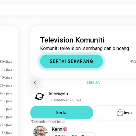
Television Komuniti
Komuniti television, sembang dan bincang.
SERTAI SEKARANG
452
50K jiwa
4.4J jiwa
10K jiwa
SEMUA
26K jiwa
televisyen
67K jiwa
3K siaran
452K jiwa
29K jiwa
19K jiwa
Sertai
Jiwa
85K jiwa
Terbaik - Hari ini
27K jiwa
Kenn
15K jiwa