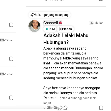
hubunganjangkapanjang
Channell
EN
6bulan
INTJ
Pisces
Adakah Lelaki Mahu
EN
29hari
Hubungan?
Apabila abang saya sedang 
berkencan dalam talian, dia 
mempunyai taktik yang saya sering 
lihat — dia akan menyatakan bahawa 
dia sedang mencari “hubungan jangka 
panjang” walaupun sebenarnya dia 
EN
12hari
sedang mencari hubungan singkat.

Saya bertanya kepadanya mengapa 
dia melakukannya dan dia berkata, 
“Mereka...
 (telah disunting)
 baca lebih 
lanjut
28
26