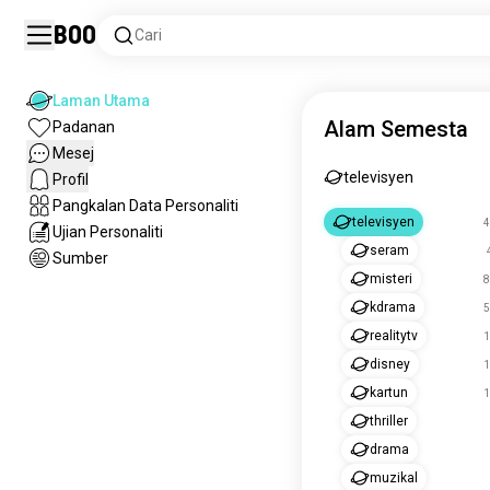
Boo
Cari
Laman Utama
Alam Semesta
Padanan
Mesej
televisyen
Profil
Pangkalan Data Personaliti
televisyen
4
Ujian Personaliti
seram
Sumber
misteri
8
kdrama
5
realitytv
1
disney
1
kartun
1
thriller
drama
muzikal