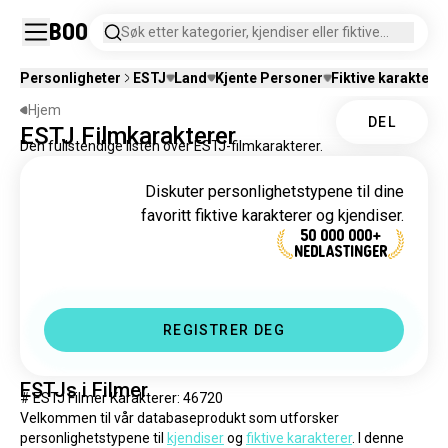
Boo
Søk etter kategorier, kjendiser eller fiktive
karakterer.
Personligheter
ESTJ
Land
Kjente Personer
Fiktive karaktere
Hjem
DEL
ESTJ Filmkarakterer
Den fullstendige listen over ESTJ-filmkarakterer.
Diskuter personlighetstypene til dine
favoritt fiktive karakterer og kjendiser.
50 000 000+
NEDLASTINGER
REGISTRER DEG
ESTJs i Filmer
# ESTJ Filmer Karakterer: 46720
Velkommen til vår databaseprodukt som utforsker 
personlighetstypene til 
kjendiser
 og 
fiktive karakterer
. I denne 