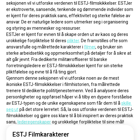
seksjonen vil vi utforske verdenen til ESTJ-filmskikkelser. ESTJer 
er ekstroverte, sansende, tenkende og dømmende individer som 
er kjent for deres praktisk sans, effektivitet og sterke følelse av 
ansvar. De er naturlige ledere som utmerker seg i organisering 
og styring av mennesker og ressurser.
ESTJer er kjent for evnen til å skape orden ut av kaos og deres 
urokkelige forpliktelse til deres 
plikter
. De framstilles ofte som 
ansvarsfulle og målrettede karakterer i 
filmer
, og bruker sin 
sterke arbeidsetikk og oppmerksomhet på detaljer for å sikre at 
alt går jevnt. Fra dedikerte militæroffiserer til barske 
forretningsledere er ESTJ-filmskikkelser kjent for sin sterke 
pliktfølelse og evne til å få ting gjort.
Gjennom denne seksjonen vil vi utforske noen av de mest 
ikoniske ESTJ-filmskikkelser i filmhistorien, fra målrettede 
trenere til dedikerte polititjenestemenn. Ved å analysere deres 
personligheter og oppførsel håper vi å tilby en dypere forståelse 
av ESTJ-typen og de unike egenskapene som får dem til å 
skille 
seg ut
 på det store lerretet. Så, la oss utforske verdenen til ESTJ-
filmskikkelser og gjøre oss klare til å bli inspirert av deres praktisk 
sans, 
lederegenskaper
 og urokkelige forpliktelse til sine mål!
ESTJ Filmkarakterer