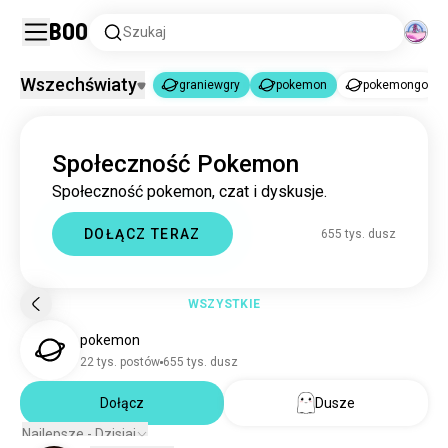
Boo
Szukaj
Wszechświaty
graniewgry
pokemon
pokemongo
graniewgry
pokemon
|
Społeczność Pokemon
graniewgry
10 mln dusz
Społeczność pokemon, czat i dyskusje.
pokemon
650 tys. dusz
pokemongo
8,6 tys. dusz
DOŁĄCZ TERAZ
655 tys. dusz
pokemongry
3,4 tys. dusz
pubgmobile
1,6 tys. dusz
pokemonanime
1 tys. dusz
WSZYSTKIE
pokemonunie
864 dusz
pokemon
pikachu
343 dusz
22 tys. postów
655 tys. dusz
pokebola
192 dusz
pokemonowazagadkawedungeon
Dołącz
Dusze
167 dusz
pokemonlegendsarceus
142 dusz
Najlepsze - Dzisiaj