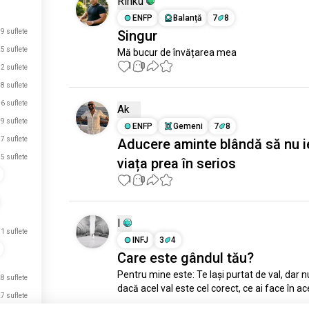
Rinku
ENFP
Balanță
7
8
9 suflete
Singur
5 suflete
Mă bucur de învățarea mea
1
0
2 suflete
8 suflete
6 suflete
Ak
9 suflete
ENFP
Gemeni
7
8
7 suflete
Aducere aminte blândă să nu i
5 suflete
viața prea în serios
1
0
I
1 suflete
INFJ
3
4
Care este gândul tău?
Pentru mine este: Te lași purtat de val, dar nu 
8 suflete
dacă acel val este cel corect, ce ai face în ace
7 suflete