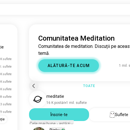
Comunitatea Meditation
Comunitatea de meditation. Discuții pe aceas
ie
temă.
 K suflete
ALĂTURĂ-TE ACUM
1 mil. 
l. suflete
 K suflete
 K suflete
TOATE
 K suflete
meditatie
8 suflete
16 K postări
1 mil. suflete
3 suflete
9 suflete
Înscrie-te
Suflete
ație
Cele mai bune - astăzi