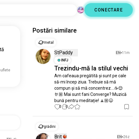
CONECTARE
Postări similare
metal
tă
StPaddy
EN
11m
INFJ
Trezindu-mă la stilul vechi
suflete
Am cafeaua pregătită și sunt pe cale 
să-mi încep ziua. Trebuie să mă 
compun și să mă concentrez....☕😌
🤘🏼 Mai sunt fani Converge? Muzică 
bună pentru meditație! 🧘🏼😆
0
0
grădini
Brit
EN
26z