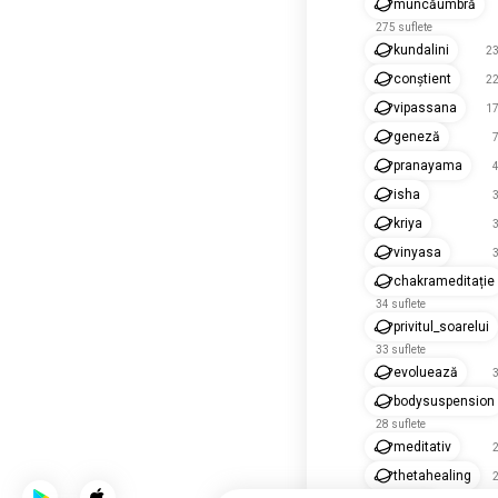
muncăumbră
275 suflete
kundalini
23
conștient
22
vipassana
17
geneză
7
pranayama
4
isha
3
kriya
3
vinyasa
3
chakrameditație
34 suflete
privitul_soarelui
33 suflete
evoluează
3
bodysuspension
28 suflete
meditativ
2
thetahealing
2