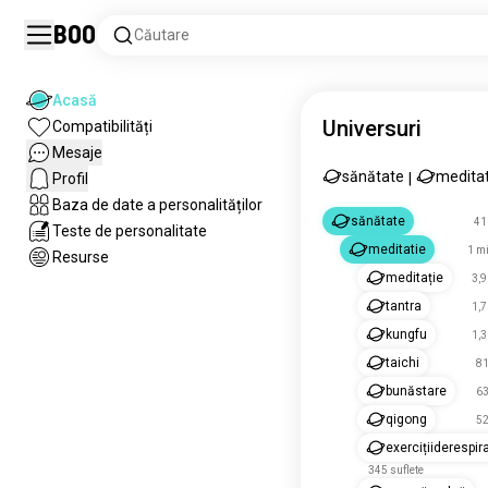
Boo
Căutare
Acasă
Universuri
Compatibilități
Mesaje
sănătate
meditat
Profil
|
Baza de date a personalităților
sănătate
41
Teste de personalitate
meditatie
1 mi
Resurse
meditație
3,9
tantra
1,7
kungfu
1,3
taichi
81
bunăstare
63
qigong
52
exercițiiderespir
345 suflete