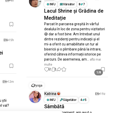
EN
4h
INFJ
Vărsător
8
7
Lacul Shrine și Grădina de
Meditație
Parcat în parcarea greșită în vârful 
dealului în loc de zona pentru vizitatori 
😅 dar a fost bine. Am întrebat unul 
dintre rezidenți pentru indicații și el 
EN
15h
mi-a oferit cu amabilitate un tur al 
bisericii și o plimbare până la intrare, 
ei
oferind câteva informații istorice pe 
parcurs. De asemenea, am...
 află mai 
multe
12
2
1/8
EN
12m
yoga
Katrina
EN
19z
INFJ
Săgetător
4
5
știi 
l val?

Sâmbătă
După antrenament, am avut o 