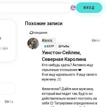
ВХОД
Похожие записи
свидание
.
Alexis
EN
3ч
ESTP
Рыбы
с. душ
Уинстон-Сейлем,
Северная Каролина
Кто-нибудь здесь? Активно ищу 
серьезные отношения ❤️ 

Я не ищу идеального. Я ищу своего 
мужчину. ❤️‍🔥

Физически? Дайте мне мужчину, 
который выглядит так, будто он 
действительно может постоять за 
EN
1д
себя 😏 Татуировки определенно в 