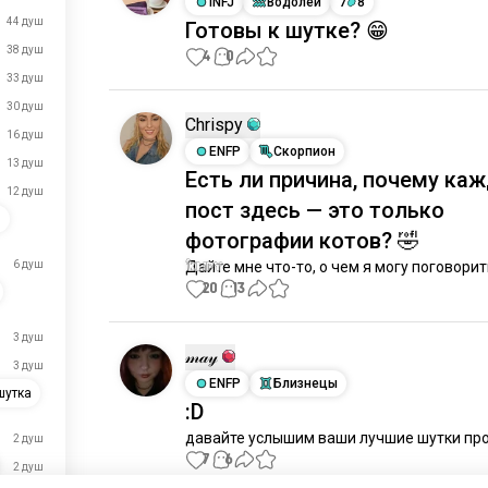
INFJ
Водолей
7
8
44 душ
Готовы к шутке? 😁
38 душ
4
0
33 душ
30 душ
Chrispy
16 душ
ENFP
Скорпион
13 душ
Есть ли причина, почему ка
12 душ
пост здесь — это только
s
фотографии котов? 🤣
6 душ
Дайте мне что-то, о чем я могу поговорит
20
13
3 душ
𝓂𝒶𝓎
3 душ
ENFP
Близнецы
шутка
:D
давайте услышим ваши лучшие шутки про
2 душ
7
6
2 душ