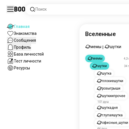
Boo
Поиск
Главная
Вселенные
Знакомства
Сообщения
мемы
шутки
Профиль
|
База личностей
мемы
4,3
Тест личности
шутки
34 
Ресурсы
шутка
плохиешутки
розыгрыши
шуткиипрочее
101 душ
шуткадня
глупаяшутка
офисные_шутки
44 душ