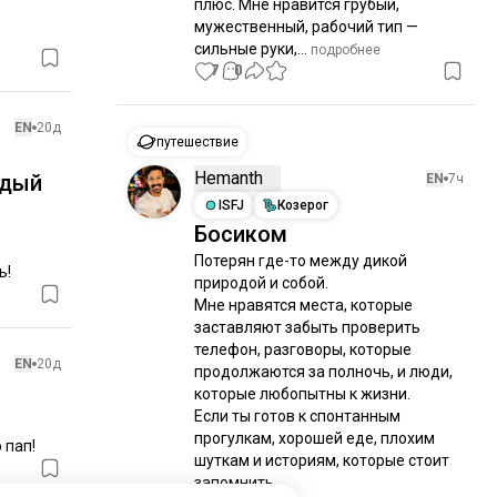
плюс. Мне нравится грубый, 
мужественный, рабочий тип — 
сильные руки,...
 подробнее
7
0
EN
20д
путешествие
Hemanth
ждый
EN
7ч
ISFJ
Козерог
Босиком
Потерян где-то между дикой 
ь!
природой и собой. 

Мне нравятся места, которые 
заставляют забыть проверить 
телефон, разговоры, которые 
EN
20д
продолжаются за полночь, и люди, 
которые любопытны к жизни. 

Если ты готов к спонтанным 
прогулкам, хорошей еде, плохим 
 пап!
шуткам и историям, которые стоит 
запомнить… 
