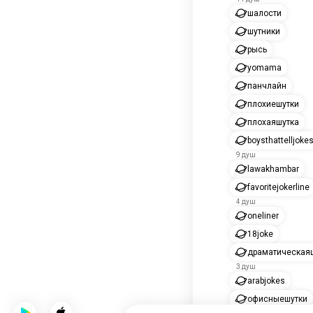
шалости
шутники
рысь
yomama
панчлайн
плохиешутки
плохаяшутка
boysthattelljoke
9 душ
lawakhambar
favoritejokerline
4 душ
oneliner
18joke
драматическая
3 душ
arabjokes
офисныешутки