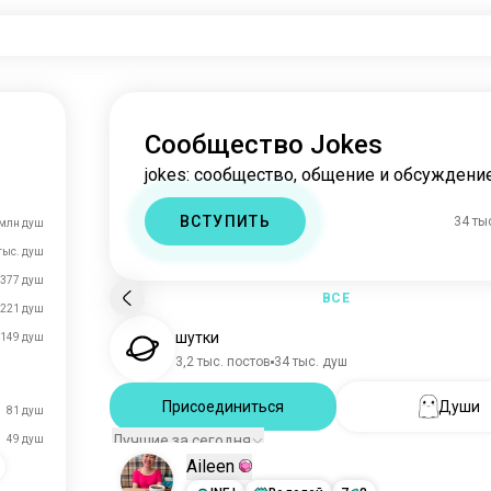
Сообщество Jokes
jokes: сообщество, общение и обсуждение
ВСТУПИТЬ
34 ты
 млн душ
тыс. душ
377 душ
ВСЕ
221 душ
шутки
149 душ
3,2 тыс. постов
34 тыс. душ
Присоединиться
Души
81 душ
Лучшие за сегодня
49 душ
Aileen