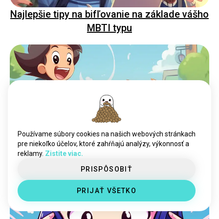
Najlepšie tipy na bifľovanie na základe vášho
MBTI typu
Používame súbory cookies na našich webových stránkach
Typ domáceho maznáčika, ktorému by sa
pre niekoľko účelov, ktoré zahŕňajú analýzy, výkonnosť a
reklamy.
Zistite viac.
mal každý MBTI typ pravdepodobne vyhnúť
PRISPÔSOBIŤ
PRIJAŤ VŠETKO