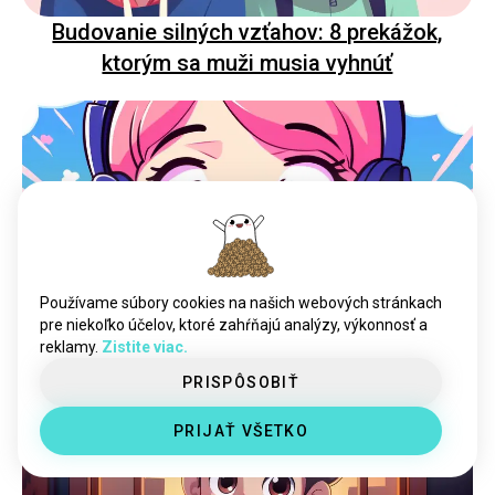
Budovanie silných vzťahov: 8 prekážok,
ktorým sa muži musia vyhnúť
Používame súbory cookies na našich webových stránkach
Aký typ hudby každý typ MBTI považuje za
pre niekoľko účelov, ktoré zahŕňajú analýzy, výkonnosť a
reklamy.
Zistite viac.
najotravnejší
PRISPÔSOBIŤ
PRIJAŤ VŠETKO