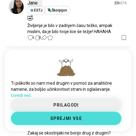
kas
33 duš
Jane
EN
21h
yomama
30 duš
ESTJ
Škorpijon
🤣
poanta
16 duš
Življenje je bilo v zadnjem času težko, ampak 
slabešale
13 duš
mislim, da je bilo tvoje lice še težje! HAHAHA
slabašala
12 duš
4
0
boysthattelljokes
9 duš
lawakhambar
6 duš
Reinier
EN
21h
favoritejokerline
4 duš
INFP
9
1
oneliner
3 duš
Vsak dan se naučiš nekaj novega
18joke
3 duš
Razen če si zgodovinar, potem se naučiš nekaj 
dramskašala
3 duš
Ti piškotki so nam med drugim v pomoč za analitične
starega
arabjokes
2 duš
namene, za boljšo učinkovitost strani in oglaševanje.
1
0
Izvedi več.
pisarniškešale
2 duš
jokequestionoftheday
2 duš
PRILAGODI
Vivek
EN
1d
bluejoke
1 duš
ENFP
Lev
SPREJMI VSE
Vprašanje dneva!!
Zakaj se okostnjaki ne borijo drug z drugim?