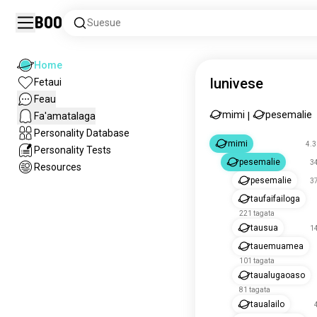
Boo
Suesue
Home
Iunivese
Fetaui
Feau
mimi
pesemalie
Fa'amatalaga
|
Personality Database
mimi
4.3
Personality Tests
pesemalie
34
Resources
pesemalie
37
taufaifailoga
221 tagata
tausua
14
tauemuamea
101 tagata
taualugaoaso
81 tagata
taualailo