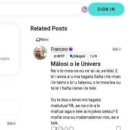
SIGN IN
Related Posts
filimi
Francino
EN
2i
INTP
Sikopió
1
9
tagata
Mālosi o le Univers
Naʻo le mea na ou vaʻai i ai, sa lelei. E 
leʻi avea aʻu ma tagata fiafia i He-man 
i le taimi o loʻu talavou, o le mea lea ou 
te leʻi fiafia i lenei i le tele. 

Ou te iloa o lenei mo tagata 
matutua/YA, ae na o le a le 
mafuaʻaga e tele ai ni jokes seksu? E 
mafai ona ou malamalama i nisi, ae e 
tele.
EN
8i
2
1