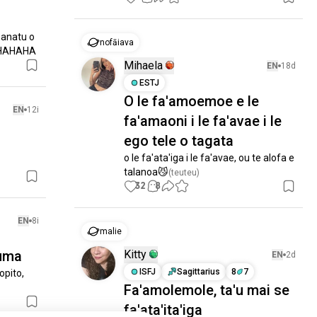
manatu o 
nofāiava
a! HAHAHA
Mihaela
EN
18d
ESTJ
O le fa'amoemoe e le
EN
12i
fa'amaoni i le fa'avae i le
ego tele o tagata
o le fa'ata'iga i le fa'avae, ou te alofa e 
talanoa😼
(teuteu)
32
8
EN
8i
malie
 uma
Kitty
EN
2d
ISFJ
Sagittarius
8
7
pito, 
Fa'amolemole, ta'u mai se
fa'ata'ita'iga