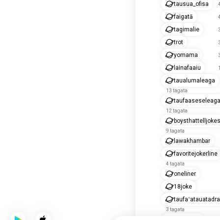
tausua_ofisa
faigatā
tagimalie
trot
yomama
lainafaaiu
taualumaleaga
13 tagata
taufaaseseleag
12 tagata
boysthattelljoke
9 tagata
lawakhambar
favoritejokerline
4 tagata
oneliner
18joke
taufaʻatauatadr
3 tagata
arabjokes