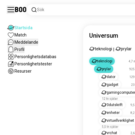
Boo
Sök
Startsida
Universum
Match
Meddelande
teknologi
prylar
Profil
|
Personlighetsdatabas
teknologi
4,7 
Personlighetstester
prylar
925 
Resurser
dator
129 
gadget
23
gamingcompute
12 tn själar
3dutskrift
9,5
enheter
8,2
virtuellverklighet
5,5 tn själar
vrchat
2,6