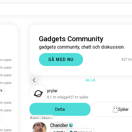
Gadgets Community
gadgets community, chatt och diskussion.
GÅ MED NU
927 tn
mn själar
tn själar
tn själar
ALLA
 tn själar
rs
prylar
6,1 tn inlägg
927 tn själar
 tn själar
Delta
Själar
 tn själar
Bäst - Idag
Chandler
 tn själar