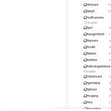
drönare
1,9
play5
1,3
selfcamera
1,2 tn själar
ps2
9
tangentbord
7
kamera
6
mobil
5
batteri
4
telefon
4
teknologiälskare
420 själar
3dskrivare
3
gameboy
2
iphone
2
mojäng
2
vhs
2
kassetter
2