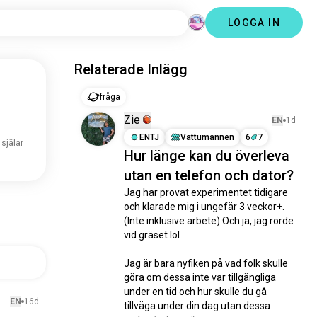
LOGGA IN
Relaterade Inlägg
fråga
Zie
EN
1d
ENTJ
Vattumannen
6
7
 själar
Hur länge kan du överleva
utan en telefon och dator?
Jag har provat experimentet tidigare 
och klarade mig i ungefär 3 veckor+. 
(Inte inklusive arbete) Och ja, jag rörde 
vid gräset lol

Jag är bara nyfiken på vad folk skulle 
göra om dessa inte var tillgängliga 
under en tid och hur skulle du gå 
EN
16d
tillväga under din dag utan dessa 