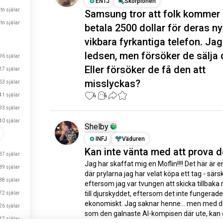
ENTJ
Skorpionen
 tn själar
Samsung tror att folk kommer 
 tn själar
betala 2500 dollar för deras n
vikbara fyrkantiga telefon. Jag
ledsen, men försöker de sälja
96 själar
Eller försöker de få den att
17 själar
misslyckas?
63 själar
4
4
41 själar
93 själar
40 själar
Shelby
INFJ
Väduren
Kan inte vänta med att prova d
37 själar
Jag har skaffat mig en Moflin!!!! Det här är en
89 själar
där prylarna jag har velat köpa ett tag - särski
88 själar
eftersom jag var tvungen att skicka tillbaka m
till djurskyddet, eftersom det inte fungerade 
72 själar
ekonomiskt. Jag saknar henne... men med de
26 själar
som den galnaste AI-kompisen där ute, kan d
17 själar