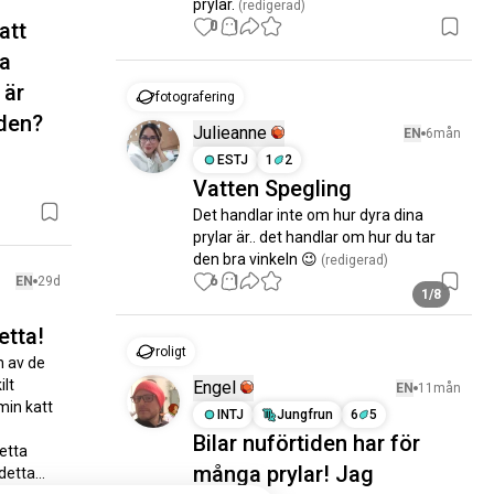
prylar.
 (redigerad)
0
1
att
ya
 är
fotografering
 den?
Julieanne
EN
6mån
ESTJ
1
2
Vatten Spegling
Det handlar inte om hur dyra dina 
prylar är.. det handlar om hur du tar 
den bra vinkeln 😉
 (redigerad)
6
1
EN
29d
1/8
etta!
roligt
 av de 
lt 
Engel
EN
11mån
in katt 
INTJ
Jungfrun
6
5
Bilar nuförtiden har för
tta 
många prylar! Jag
etta...