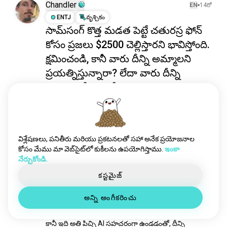
selfcamera
1.2వే సోల్స్
Chandler
EN
14రో
ps2
996 సోల్స్
ENTJ
వృశ్చికం
సామ్‌సంగ్ కొత్త మడత పెట్టే చతురస్ర ఫోన్
కీబోర్డ్
717 సోల్స్
కోసం ప్రజలు $2500 చెల్లిస్తారని భావిస్తోంది.
కెమెరా
663 సోల్స్
మొబైల్
541 సోల్స్
క్షమించండి, కానీ వారు దీన్ని అమ్మాలని
బ్యాటరీ
493 సోల్స్
ప్రయత్నిస్తున్నారా? లేదా వారు దీన్ని
ఫోన్
440 సోల్స్
విఫలమయ్యేలా చేయాలని
టెక్ప్రేమికుడు
420 సోల్స్
ప్రయత్నిస్తున్నారా?
3dప్రింటర్లు
337 సోల్స్
4
4
గేమ్బాయ్
289 సోల్స్
ఐఫోన్
288 సోల్స్
విశ్లేషణలు, పనితీరు మరియు ప్రకటనలతో సహా అనేక ప్రయోజనాల
Shelby
EN
27రో
పరికరం
272 సోల్స్
కోసం మేము మా వెబ్‌సైట్‌లో కుకీలను ఉపయోగిస్తాము.
ఇంకా
INFJ
మేషం
నేర్చుకోండి.
విఎచ్ఎస్
226 సోల్స్
ఇది ప్రయత్నించడానికి ఎదురుచూస్తున్నాను!
క్యాసెట్
217 సోల్స్
కస్టమైజ్
నేను నా కోసం ఒక మోఫ్లిన్ పొందాను!!!! ఇది నేను కొంతకాలంగా 
rc
217 సోల్స్
కొనాలనుకున్న గాడ్జెట్‌లలో ఒకటి - ముఖ్యంగా నేను నా పిల్లిని 
అన్ని అంగీకరించు
యాంత్రికకీబోర్డు
216 సోల్స్
మానవ సమాజానికి తిరిగి పంపించాల్సి వచ్చినప్పుడు, ఇది 
ఆర్థికంగా సరిపోలడం లేదు. నేను ఆమెను మిస్ అవుతున్నాను… 
డ్రోన్fpv
198 సోల్స్
కానీ ఇది అతి పిచ్చి AI సహచరంగా ఉండడంతో, దీన్ని 
కంప్యూటర్హార్డ్వేర్
196 సోల్స్