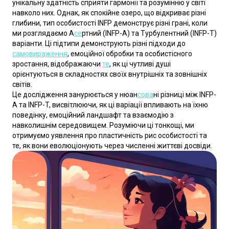
унікальну здатність сприяти гармонії та розумінню у світі 
навколо них. Однак, як спокійне озеро, що відкриває різні 
глибини, тип особистості INFP демонструє різні грані, коли 
ми розглядаємо А
се
ртний (INFP-A) та Турбулентний (INFP-T) 
варіанти. Ці підтипи демонструють різні підходи до 
самовираження
, емоційної обробки та особистісного 
зростання, відображаючи 
те
, як ці чутливі душі 
орієнтуються в складностях своїх внутрішніх та зовнішніх 
світів.
Це дослідження занурюється у нюан
сова
ні різниці між INFP-
A та INFP-T, висвітлюючи, як ці варіації впливають на їхню 
поведінку, емоційний ландшафт та взаємодію з 
навколишнім середовищем. Розуміючи ці тонкощі, ми 
отримуємо уявлення про пластичність рис особистості та 
те, як вони еволюціонують через численні життєві досвіди.