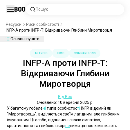
Boo
Пошук
Ресурси
Риси особистості
INFP-A проти INFP-T: Відкриваючи Глибини Миротворця
Основні пункти
16 ТИПІВ
ІНФП
COMPARISONS
INFP-A проти INFP-T:
Відкриваючи Глибини
Миротворця
Від Boo
Оновлено: 10 вересня 2025 р.
У багатому гобеле
ні
 типів особистос
ті
 INFP, відомий як 
"Миротворець", виділяється своїм лагідним, але глибоким 
існуванням. Ці особи, відзначені своєю емпатією, 
креативністю та глибоко вкорі
не
ними цінностями, мають 