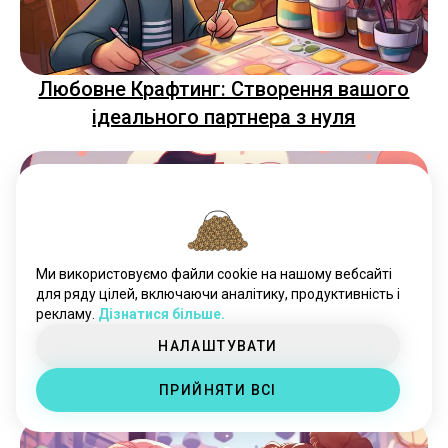
Любовне Крафтинг: Створення вашого
ідеального партнера з нуля
Ми використовуємо файли cookie на нашому вебсайті
для ряду цілей, включаючи аналітику, продуктивність і
рекламу.
Дізнатися більше.
НАЛАШТУВАТИ
Коли казати "Я тебе люблю": Орієнтація у
ідеальний момент
ПРИЙНЯТИ ВСІ