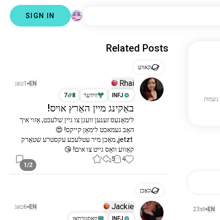
SIGN IN
Related Posts
קאווע
Rhai
EN
1טאָג
INFJ
ווידער
8
7
באַקינג מיין האַרץ אויס!
לימאָנעס זענען וועגן צו גיין שלעכט, אַזוי איך 
 jetzt, מאַכן מיר עטלעכע עקסטרע שטאַרק 
קאַווע וואָס גייט צו אים! 😘
5
4
1/2
קאָכן
Jackie
EN
6טאָג
23st
EN
INFJ
װאַסערמאַן