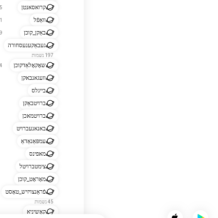
קרואסאנטן
255
וואַפֿל
241
באַקן_קוכן
199
געבאַקענעסחורה
197 נשמות
שאָקאָלאַדקוכן
104
וועגאנבאקן
בייגלס
ברויטבאַקן
ברויטמאכן
באנאנעברויט
עמפּאַנאַדאַ
מאפינס
צימטברויטל
מאָראָט_קוכן
פֿראַנצויזיש_טאָסט
45 נשמות
קאָשיניאַ