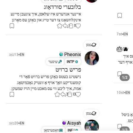
בלובערי סורדאָוג
איינער אנדערש איז שלאפן, איך צוגעבן מיינע 
אינקלוזשאַנז צו דער טייג און באַקן עס מאָרגן
1
11
7st
EN
עסן
🎂🫐
Pheonix
EN
13טאָג
איך האָב דערמאָנט דעם נייעם פֿראָסטינג רעצעפּט וואָס איך 
האָב פּרוּווט, נו איך ליב צו נוצן עס אָבער עס דאַרף זיין אויף דער 
INTP
שיסער
פריש ברויט
נישטינג בעטס באַקן פריש ברויט פֿאַר די 
1/2
קומענדיקע וואָך אויף אַ זונטיק נאָכמיטאָג. 
אמת, איך ליבע ווי עס מאכט מיין הויז שמעקן.
10st
EN
3
13
עסן
איך האָב געוואָלט צו מאַכן עטלעכע פּיצע ווידער פֿאַר אַ ביסל 
נט.
Aisyah
EN
20טאָג
1/3
INFJ
װאַסערמאַן