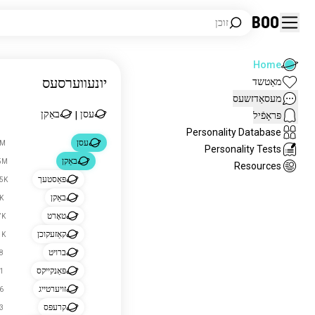
Boo
זוכן
Home
יונעווערסעס
מאַטשד
מעסאַדזשעס
עסן
באַקן
פּראָפֿיל
|
Personality Database
עסן
11M 
Personality Tests
באַקן
1.5M 
Resources
פּאַסטעך
105K 
באַקן
22K
טאָרט
1.7K
קאַזעקוכן
1.1K
ברויט
648
פּאַנקייקס
481
זויערטייג
276
קרעפּס
273