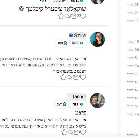
ENTJ
שיסער
8
7
 נשמות
שוקאָלאַד ציפּערל קיכלעך 🍪
 נשמות
0
22
 נשמות
Szilvi
 נשמות
INFJ
װאָג
90 נשמות
81 נשמות
76 נשמות
רעכט טעמפּעראַטור
74 נשמות
8
9
69 נשמות
67 נשמות
Tanner
63 נשמות
INFP
װאָג
55 נשמות
פּיצע
46 נשמות
צייט איצט, און סוף סוף האָב איך זיך געקענט צו עס הייַ
1
6
33 נשמות