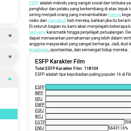
ESFP
 adalah individu yang sangat sosial dan terbuka y
penghibur dan pelaku yang berkembang di atas tepuk t
sering menjadi orang yang menambahkan 
humor
, keg
risiko dan 
mengikuti
 hati mereka, bahkan jika itu ber
Di seluruh bagian ini, kami akan menjelajahi beberapa k
penyanyi
 karismatik hingga penjelajah petualangan. D
dapat menawarkan pemahaman yang lebih dalam tentan
anggota masyarakat yang sangat berharga. Jadi, ikuti k
kreativitas
, spontanitas, dan semangat hidup mereka.
ESFP Karakter Film
Total ESFP Karakter Film: 118104
ESFP adalah tipe kepribadian paling populer 16 di Fil
ESFP
INFP
ISFJ
ENFP
ESFJ
INTJ
ESTP
70
ENFJ
56431
|
6
%