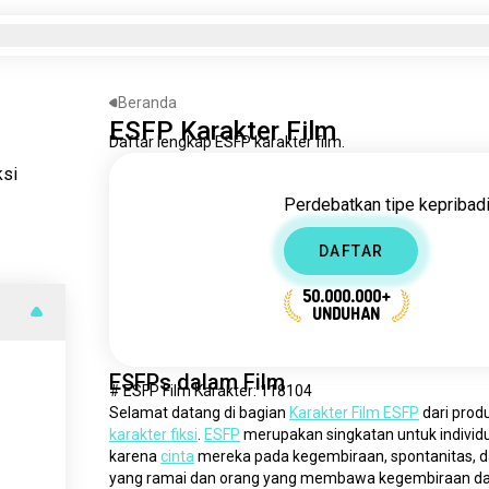
Beranda
ESFP Karakter Film
Daftar lengkap ESFP karakter film.
ksi
Perdebatkan tipe kepribadia
DAFTAR
50.000.000+
UNDUHAN
ESFPs dalam Film
# ESFP Film Karakter: 118104
Selamat datang di bagian 
Karakter Film ESFP
karakter fiksi
. 
ESFP
 merupakan singkatan untuk individ
karena 
cinta
 mereka pada kegembiraan, spontanitas, 
yang ramai dan orang yang membawa kegembiraan dan e