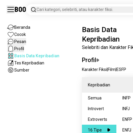
Boo
Cari kategori, selebriti, atau karakter fiksi.
Beranda
Basis Data
Cocok
Kepribadian
Pesan
Selebriti dan Karakter Fi
Profil
Basis Data Kepribadian
Profil
Tes Kepribadian
Karakter Fiksi
|
Film
|
ESFP
Sumber
Kepribadian
Semua
INFP
Introvert
INFJ
Extroverts
ENFP
16 Tipe
ENFJ