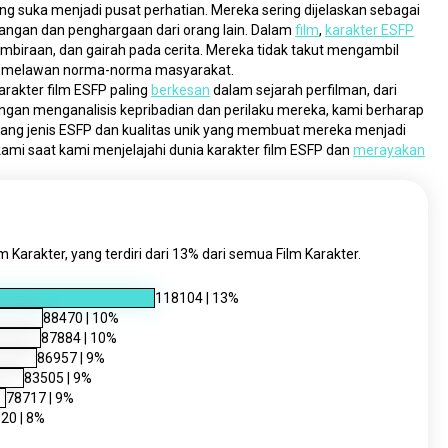
ang suka menjadi pusat perhatian. Mereka sering dijelaskan sebagai 
angan dan penghargaan dari orang lain. Dalam 
film
, 
karakter ESFP
embiraan, dan gairah pada cerita. Mereka tidak takut mengambil 
arti melawan norma-norma masyarakat.
arakter film ESFP paling 
berkesan
 dalam sejarah perfilman, dari 
engan menganalisis kepribadian dan perilaku mereka, kami berharap 
g jenis ESFP dan kualitas unik yang membuat mereka menjadi 
ami saat kami menjelajahi dunia karakter film ESFP dan 
merayakan
m Karakter, yang terdiri dari 13% dari semua Film Karakter.
118104
|
13
%
88470
|
10
%
87884
|
10
%
86957
|
9
%
83505
|
9
%
78717
|
9
%
920
|
8
%