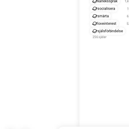
kärleksspråk
1,4
socialisera
1
smärta
6
loveinterest
5
själsförbindelse
256 själar