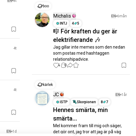
EN
8t
boo
Michalis
EN
6mån
INTJ
4
5
🎼 För kraften du ger är
elektrifierande 🎶
Jag gillar inte memes som den nedan 
4t
som postas med hashtaggen 
relationshipadvice.
4
0
kärlek
4t
JC
EN
1år
ISTP
Skorpionen
8
7
Hennes smärta, min
smärta...
Mel kommer fram till mig och säger, 
EN
1d
det gör ont, jag tror att jag är på väg 