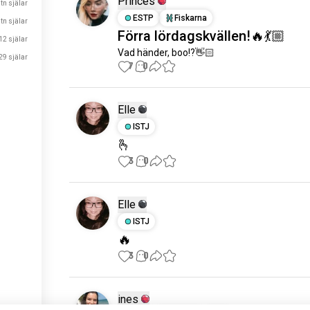
Princes
 tn själar
ESTP
Fiskarna
 tn själar
Förra lördagskvällen!🔥💃🏼
12 själar
Vad händer, boo!?👋🏻
29 själar
7
0
Elle
ISTJ
🫰
3
0
Elle
ISTJ
🔥
3
0
ines