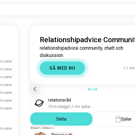
Relationshipadvice Communi
relationshipadvice community, chatt och
diskussion.
mn själar
GÅ MED NU
1,1 mn
mn själar
mn själar
mn själar
ALLA
tn själar
relationsråd
 tn själar
75 tn inlägg
1,1 mn själar
 tn själar
Delta
Själar
Bäst - Idag
 tn själar