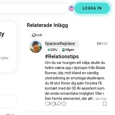
LOGGA IN
Relaterade Inlägg
ty
scifi
Spaceistheplace
EN
23d
ESFJ
Vågen
#Relationstips
 själar
Om du var tvungen att välja, skulle du 
hellre vakna upp i dystopin från Blade 
Runner, där, mitt bland en oändlig 
utsträckning av smutsiga skyskrapor, 
du till slut finner dig själv försöka få 
kontakt med din 3D AI-assistent som 
din enda romantiska möjlighet. Eller i 
Den femte elementet, där allt...
 läs mer
2
2