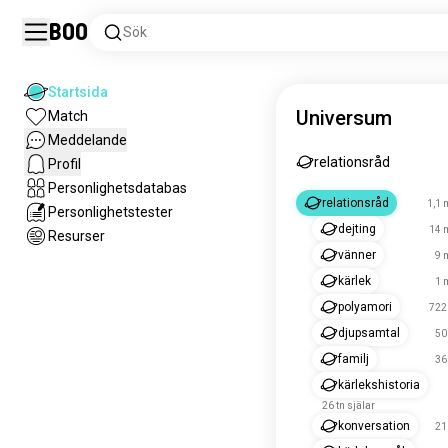
Boo
Sök
Startsida
Universum
Match
Meddelande
relationsråd
Profil
Personlighetsdatabas
relationsråd
1,1 
Personlighetstester
dejting
14 
Resurser
vänner
9 
kärlek
1 
polyamori
722 
djupsamtal
50
familj
36
kärlekshistoria
26 tn själar
konversation
21