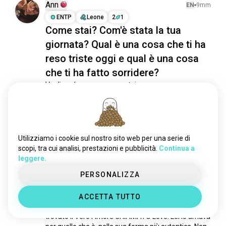
domandecasuali
1078 anime
Ann
EN
9mm
tutto
1048 anime
ENTP
Leone
2
1
Come stai? Com'è stata la tua
weeb
883 anime
giornata? Qual è una cosa che ti ha
qualsiasicosa
853 anime
altro
848 anime
reso triste oggi e qual è una cosa
wtf
478 anime
che ti ha fatto sorridere?
fatticasuali
439 anime
Voglio solo sapere come stai
4
3
idklol
435 anime
uwu
397 anime
consigli
345 anime
KingPapi
EN
4mm
why
332 anime
Utilizziamo i cookie sul nostro sito web per una serie di
INFJ
Pesci
6
7
whatever
292 anime
scopi, tra cui analisi, prestazioni e pubblicità.
Continua a
🥰Il mio programma preferito su
leggere.
yes
285 anime
Netflix🥰 Ero metaforicamente
ecc
225 anime
PERSONALIZZA
innamorato di Love. Nella mia testa
idktbh
141 anime
💭Cavolo, è perfetta🥰
ACCETTA TUTTO
dicosì
134 anime
Joe mi ha fatto così 🤬 con lui. Ha finalmente 
casualità
133 anime
trovato il Vero Amore CHIAMATO Love. Lei lo amava 
stochiedendo
101 anime