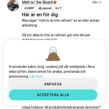
demonologi
254 själar
Matt w/ the Beard
EN
15t
ideology
90 själar
ENFP
Lejonet
6
7
Här är en för dig.
Alla säger "mitt liv är inte rättvist" av en eller annan 
anledning.

Så om allas liv inte är rättvist, gör inte det per 
definition livet rättvist?

🤔🤔🤔🤔🤔🤔🤔🤔🤔🤔🤔🤔🤔🤔🤔🤔🤔🤔
 (redigerad)
5
3
Vi använder kakor (eng. cookies) på vår webbplats i flera
Hisham
EN
20t
olika syften, bland annat för analys, prestanda och
ENTJ
Stenbocken
3
4
annonsering.
Läs mer.
Hjälp!
ANPASSA
Hur tar en arbetsnarkoman en paus utan att 
straffas av skuld för tid, ansträngning eller pengar 
ACCEPTERA ALLA
som slösats? Hur kan vi få en semester att kännas 
som en semester och hur undviker vi att förvandla 
roliga hobbyer till produktivitetskrävande demoner?