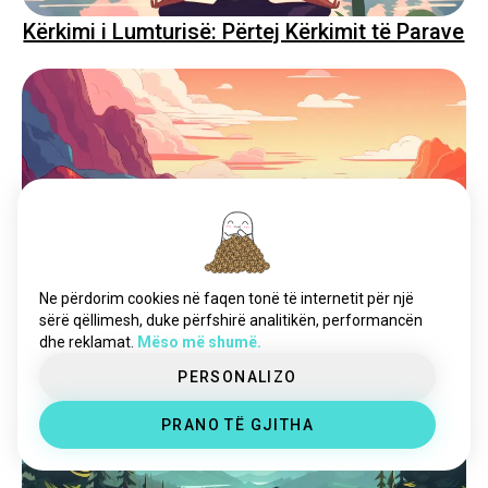
Kërkimi i Lumturisë: Përtej Kërkimit të Parave
Transformimi i Dështimit në Karburant: 10
Ne përdorim cookies në faqen tonë të internetit për një
Strategji për Të Acceleruar Jetën Tënde
sërë qëllimesh, duke përfshirë analitikën, performancën
dhe reklamat.
Mëso më shumë.
PERSONALIZO
PRANO TË GJITHA