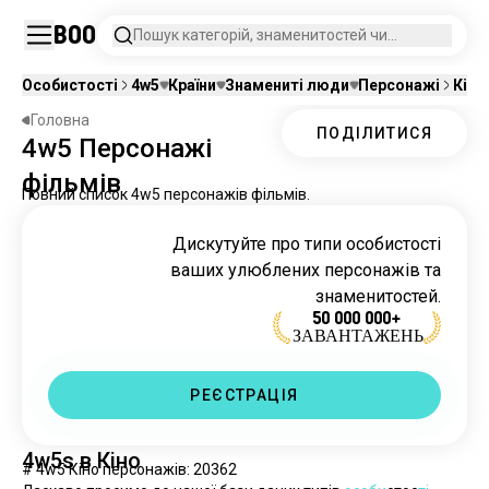
Boo
Пошук категорій, знаменитостей чи
персонажів.
Особистості
4w5
Країни
Знамениті люди
Персонажі
Кіно
Головна
ПОДІЛИТИСЯ
4w5 Персонажі
фільмів
Повний список 4w5 персонажів фільмів.
Дискутуйте про типи особистості
ваших улюблених персонажів та
знаменитостей.
50 000 000+
ЗАВАНТАЖЕНЬ
РЕЄСТРАЦІЯ
4w5s в Кіно
# 4w5 Кіно персонажів: 20362