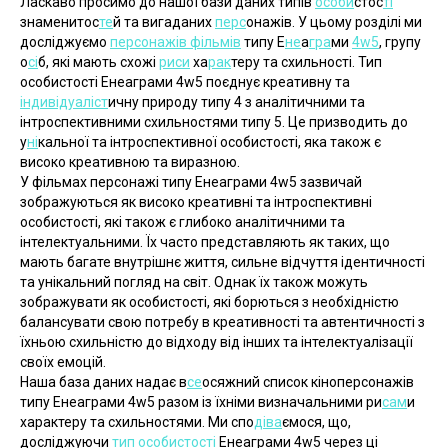
Ласкаво просимо до нашої бази даних типів 
особи
стос
ті
знаменитос
те
й та вигаданих 
перс
онажів. У цьому розділі ми 
досліджуємо 
персонажів фільмів
 типу Е
не
а
гра
ми 
4w5
, групу 
о
сі
б, які мають схожі 
риси
 ха
рак
теру та схильності. Тип 
особистості Енеаграми 4w5 поєднує креативну та 
індивідуаліст
ичну природу типу 4 з аналітичними та 
інтроспективними схильностями типу 5. Це призводить до 
у
ні
кальної та інтроспективної особистості, яка також є 
високо креативною та виразною.
У фільмах персонажі типу Енеаграми 4w5 зазвичай 
зображуються як високо креативні та інтроспективні 
особистості, які також є глибоко аналітичними та 
інтелектуальними. Їх часто представляють як таких, що 
мають багате внутрішнє життя, сильне відчуття ідентичності 
та унікальний погляд на світ. Однак їх також можуть 
зображувати як особистості, які борються з необхідністю 
балансувати свою потребу в креативності та автентичності з 
їхньою схильністю до відходу від інших та інтелектуалізації 
своїх емоцій.
Наша база даних надає в
се
осяжний список кіноперсонажів 
типу Енеаграми 4w5 разом із їхніми визначальними ри
сам
и 
характеру та схильностями. Ми спо
діва
ємося, що, 
досліджуючи 
тип особистості
 Енеаграми 4w5 через ці 