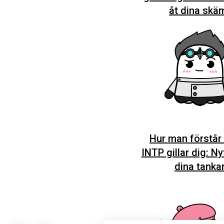
åt dina skä
Hur man förstår 
INTP gillar dig: Ny
dina tanka