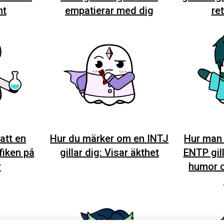
mt
empatierar med dig
re
att en
Hur du märker om en INTJ
Hur man
fiken på
gillar dig: Visar äkthet
ENTP gill
r
humor o