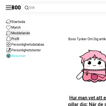
Boo
Sök
Startsida
Match
Meddelande
Profil
Boos Tycker Om Dig artikla
Personlighetsdatabas
Personlighetstester
Resurser
Hur man vet att 
gillar dig: När de 