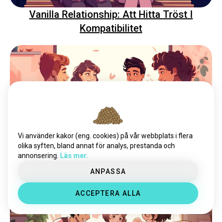
Vanilla Relationship: Att Hitta Tröst I
Kompatibilitet
Vi använder kakor (eng. cookies) på vår webbplats i flera
Rotationsdejting: Upptäck djupare
olika syften, bland annat för analys, prestanda och
annonsering.
Läs mer.
kopplingar genom personlighet
ANPASSA
ACCEPTERA ALLA